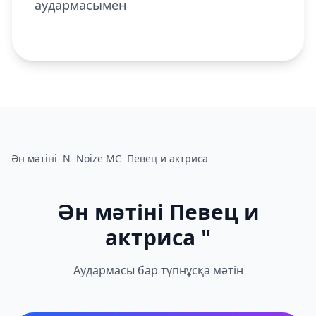
аудармасымен
Ән мәтіні
N
Noize MC
Певец и актриса
Ән мәтіні Певец и
актриса "
Аудармасы бар түпнұсқа мәтін