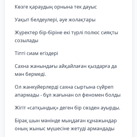
Көзге қараудың орнына тек дауыс
Уақыт белдеулері, әуе жолақтары
Жүректер бір-біріне екі түрлі полюс сияқты
созылады
Тіпті сиам егіздері
Сахна жанындағы айқайлаған қыздарға да
мән бермеді.
Ол жанкүйерлерді сахна сыртына сүйреп
апармады - бұл жағынан ол феномен болды
Жігіт «сатқындық» деген бір сөзден ауырды.
Бірақ шын мәнінде мыңдаған құнажындар
оның жыныс мүшесіне жетуді армандады