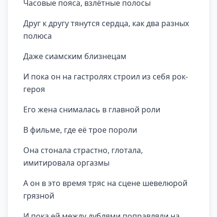
Часовые пояса, взлётные полосы
Друг к другу тянутся сердца, как два разных
полюса
Даже сиамским близнецам
И пока он на гастролях строил из себя рок-
героя
Его жена снималась в главной роли
В фильме, где её трое пороли
Она стонала страстно, глотала,
имитировала оргазмы
А он в это время тряс на сцене шевелюрой
грязной
И пока ей между дублями поправляли на