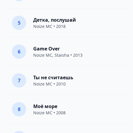
Детка, послушай
5
Noize MC
• 2018
Game Over
6
Noize MC
,
Staisha
• 2013
Ты не считаешь
7
Noize MC
• 2010
Моё море
8
Noize MC
• 2008