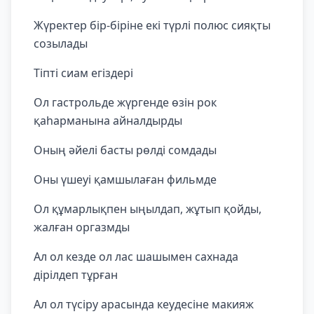
Жүректер бір-біріне екі түрлі полюс сияқты
созылады
Тіпті сиам егіздері
Ол гастрольде жүргенде өзін рок
қаһарманына айналдырды
Оның әйелі басты рөлді сомдады
Оны үшеуі қамшылаған фильмде
Ол құмарлықпен ыңылдап, жұтып қойды,
жалған оргазмды
Ал ол кезде ол лас шашымен сахнада
дірілдеп тұрған
Ал ол түсіру арасында кеудесіне макияж