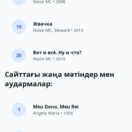
Noize MC
• 2008
Жвачка
19
Noize MC
,
Mewark
• 2013
Вот и всё. Ну и что?
20
Noize MC
• 2010
Сайттағы жаңа мәтіндер мен
аудармалар:
Meu Dono, Meu Rei
1
Angela Maria • 1956