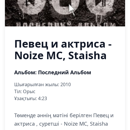
Певец и актриса -
Noize MC, Staisha
Альбом: Последний Альбом
Шығарылған жылы: 2010
Тіл: Орыс
Ұзақтығы: 4:23
Төменде әннің мәтіні берілген Певец и
актриса , суретші - Noize MC, Staisha