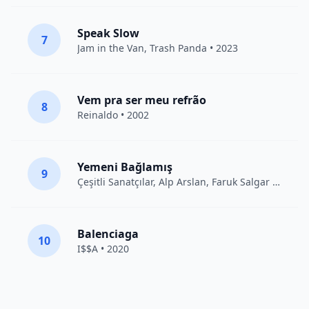
Speak Slow
7
Jam in the Van
, Trash Panda • 2023
Vem pra ser meu refrão
8
Reinaldo • 2002
Yemeni Bağlamış
9
Çeşitli Sanatçılar
, Alp Arslan, Faruk Salgar • 2012
Balenciaga
10
I$$A • 2020