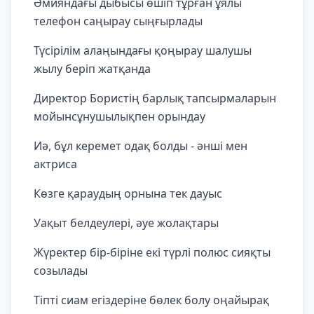
Әмияндағы дыбысы өшіп тұрған ұялы
телефон саңырау сыңғырлады
Түсірілім алаңындағы қоңырау шалушы
жылу беріп жатқанда
Директор Бористің барлық тапсырмаларын
мойынсұнушылықпен орындау
Иә, бұл керемет одақ болды - әнші мен
актриса
Көзге қараудың орнына тек дауыс
Уақыт белдеулері, әуе жолақтары
Жүректер бір-біріне екі түрлі полюс сияқты
созылады
Тіпті сиам егіздеріне бөлек болу оңайырақ