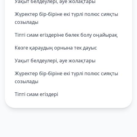
Уақыт белдеулері, әуе жолақтары
Жүректер бір-біріне екі түрлі полюс сияқты
созылады
Тіпті сиам егіздеріне бөлек болу оңайырақ
Көзге қараудың орнына тек дауыс
Уақыт белдеулері, әуе жолақтары
Жүректер бір-біріне екі түрлі полюс сияқты
созылады
Тіпті сиам егіздері