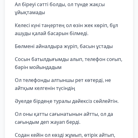
Ал біреуі сәтті болды, ол түнде жақсы
ұйықтамады
Келесі күні таңертең ол өзін жек көріп, бұл
ашуды қалай басарын білмеді.
Бөлмені айналдыра жүріп, басын ұстады
Сосын батылдығымды алып, телефон соғып,
бәрін мойындадым
Ол телефонды алтыншы рет көтерді, не
айтқым келгенін түсіндің
Әуелде бірдеңе туралы дәйексіз сөйлейтін.
Ол оны қатты сағынатынын айтты, ол да
сағындым деп жауап берді.
Содан кейін ол көзді жұмып, өтірік айтып,