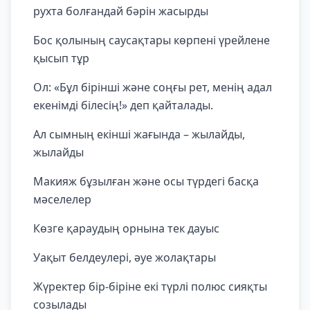
рухта болғандай бәрін жасырды
Бос қолының саусақтары көрпені үрейлене
қысып тұр
Ол: «Бұл бірінші және соңғы рет, менің адал
екенімді білесің!» деп қайталады.
Ал сымның екінші жағында – жылайды,
жылайды
Макияж бұзылған және осы түрдегі басқа
мәселелер
Көзге қараудың орнына тек дауыс
Уақыт белдеулері, әуе жолақтары
Жүректер бір-біріне екі түрлі полюс сияқты
созылады