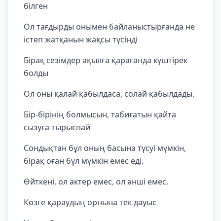
білген
Ол тағдырды онымен байланыстырғанда не
істеп жатқанын жақсы түсінді
Бірақ сезімдер ақылға қарағанда күштірек
болды
Ол оны қалай қабылдаса, солай қабылдады.
Бір-бірінің болмысын, табиғатын қайта
сызуға тырыспай
Сондықтан бұл оның басына түсуі мүмкін,
бірақ оған бұл мүмкін емес еді.
Өйткені, ол актер емес, ол әнші емес.
Көзге қараудың орнына тек дауыс