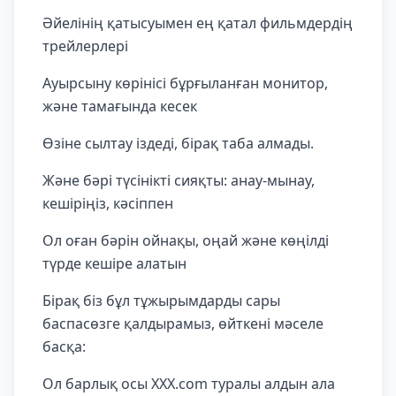
Әйелінің қатысуымен ең қатал фильмдердің
трейлерлері
Ауырсыну көрінісі бұрғыланған монитор,
және тамағында кесек
Өзіне сылтау іздеді, бірақ таба алмады.
Және бәрі түсінікті сияқты: анау-мынау,
кешіріңіз, кәсіппен
Ол оған бәрін ойнақы, оңай және көңілді
түрде кешіре алатын
Бірақ біз бұл тұжырымдарды сары
баспасөзге қалдырамыз, өйткені мәселе
басқа:
Ол барлық осы XXX.com туралы алдын ала