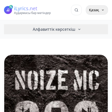
iLyrics.net
Қазақ
Аудармасы бар мәтіндер
Алфавиттік көрсеткіш