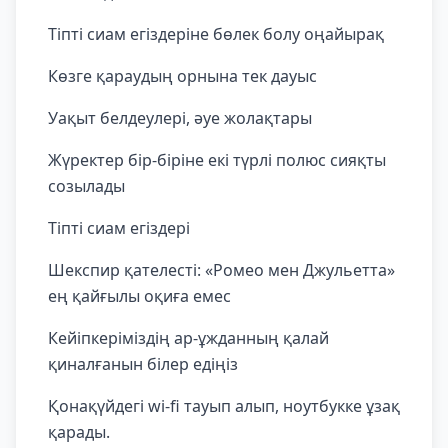
Тіпті сиам егіздеріне бөлек болу оңайырақ
Көзге қараудың орнына тек дауыс
Уақыт белдеулері, әуе жолақтары
Жүректер бір-біріне екі түрлі полюс сияқты
созылады
Тіпті сиам егіздері
Шекспир қателесті: «Ромео мен Джульетта»
ең қайғылы оқиға емес
Кейіпкеріміздің ар-ұжданның қалай
қиналғанын білер едіңіз
Қонақүйдегі wi-fi тауып алып, ноутбукке ұзақ
қарады.