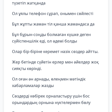
түзетіп жатқанда
Ол ұялы телефон сұрап, онымен сөйлесті
Бұл жұпты жаман тіл қанша жамандаса да
Бұл бұрын-соңды болмаған күшке деген
сүйіспеншілік еді, ол әдемі болды
Олар бір-біріне керемет нәзік сөздер айтты.
Жер бетінде сүйетін ерлер мен әйелдер жоқ
сияқты көрінді.
Ол оған ән арнады, өлеңмен мәтіндік
хабарламалар жазды
Сөздерді көбірек орналастыру үшін бос
орындардың орнына нүктелермен бөлу