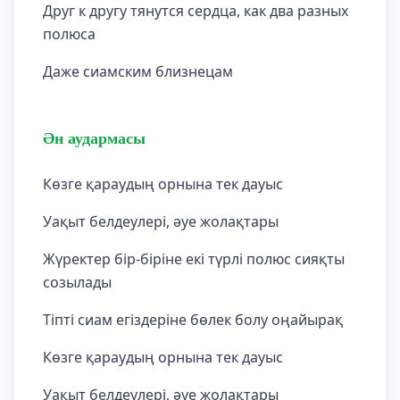
Друг к другу тянутся сердца, как два разных
полюса
Даже сиамским близнецам
Ән аудармасы
Көзге қараудың орнына тек дауыс
Уақыт белдеулері, әуе жолақтары
Жүректер бір-біріне екі түрлі полюс сияқты
созылады
Тіпті сиам егіздеріне бөлек болу оңайырақ
Көзге қараудың орнына тек дауыс
Уақыт белдеулері, әуе жолақтары