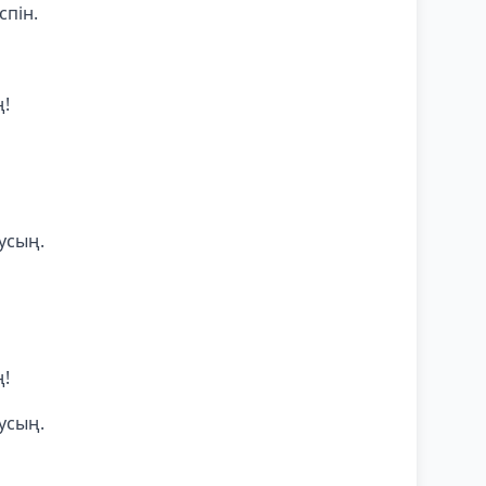
спін.
ң!
усың.
ң!
усың.