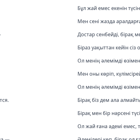
Бұл жай емес екенін түсін
Мен сені жазда аралдарғ
—
Достар сенбейді, бірақ 
Біраз уақыттан кейін сіз о
Ол менің әлемімді өзіме
Мен оны көріп, күлімсір
Ол менің әлемімді өзіме
тся.
Бірақ біз дем ала алмайт
Бірақ мен бір нәрсені түс
Ол жай ғана әдемі емес, т
на —
Әдемілері көп, бірақ ол ғ