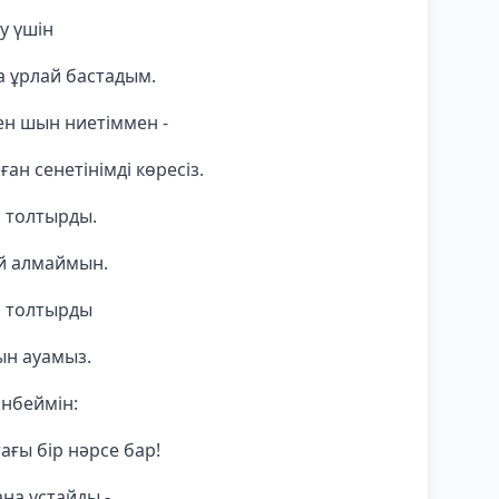
у үшін
а ұрлай бастадым.
мен шын ниетіммен -
ған сенетінімді көресіз.
н толтырды.
ей алмаймын.
н толтырды
ын ауамыз.
інбеймін:
ағы бір нәрсе бар!
ана ұстайды -