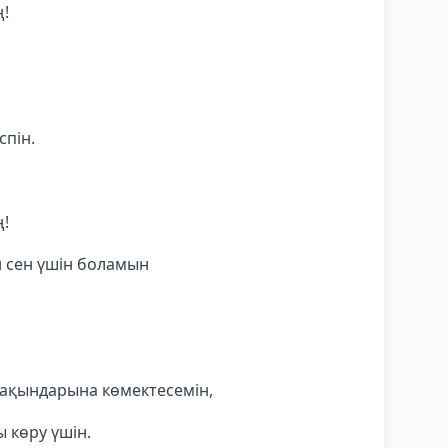
ң!
спін.
ң!
н сен үшін боламын
ақындарына көмектесемін,
 көру үшін.