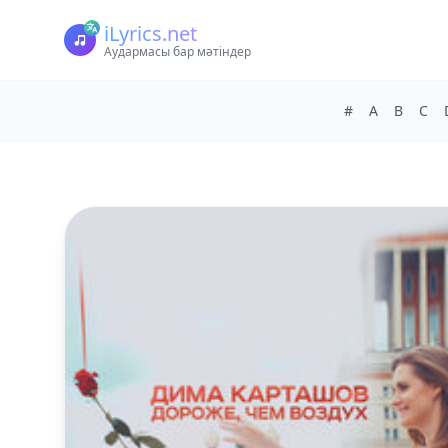
iLyrics.net
Аудармасы бар мәтіндер
#
A
B
C