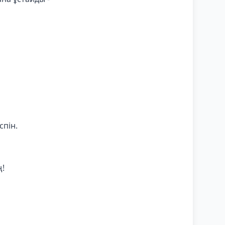
спін.
ң!