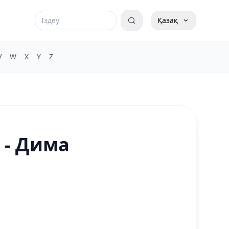
Қазақ
V
W
X
Y
Z
 - Дима