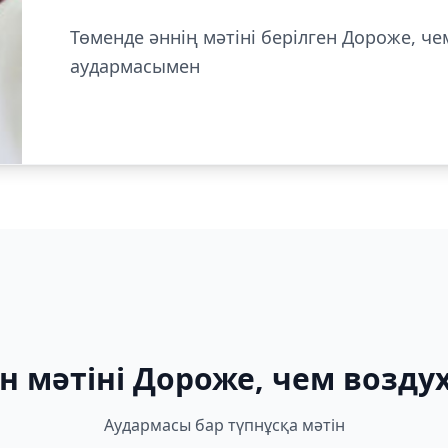
Төменде әннің мәтіні берілген Дороже, че
аудармасымен
н мәтіні Дороже, чем воздух
Аудармасы бар түпнұсқа мәтін