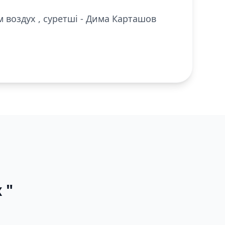
м воздух , суретші - Дима Карташов
 "