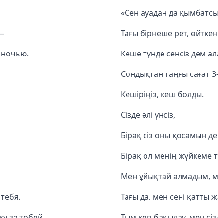
«Сен ауадан да қымбатс
 —
Тағы бірнеше рет, өйткен
 ночью.
Кеше түнде сенсіз дем а
Сондықтан таңғы сағат 3
Кешіріңіз, кеш болды.
Сізде әлі үнсіз,
Бірақ сіз оны қосамын деп
.
Бірақ ол менің жүйкеме 
Мен ұйықтай алмадым, м
тебя.
Тағы да, мен сені қатты 
у за тобой.
Тым көп бақылау, мен сі