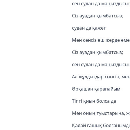
сен судан да маңыздысы
Сіз ауадан қымбатсыз;
судан да қажет
Мен сенсіз еш жерде еме
Сіз ауадан қымбатсыз;
сен судан да маңыздысы
Ал жұлдыздар сөнсін, ме
Әрқашан қарапайым.
Тіпті қиын болса да
Мен оның туыстарына, ж
Қалай ғашық болғанымды