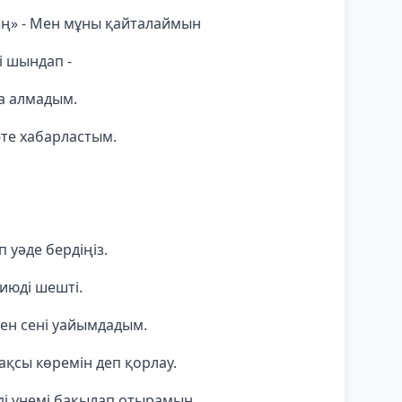
ың» - Мен мұны қайталаймын
і шындап -
ла алмадым.
-те хабарластым.
 уәде бердіңіз.
тиюді шешті.
ен сені уайымдадым.
жақсы көремін деп қорлау.
зді үнемі бақылап отырамын.