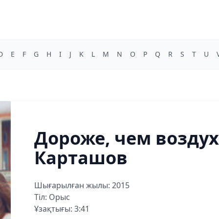
D
E
F
G
H
I
J
K
L
M
N
O
P
Q
R
S
T
U
Дороже, чем воздух
Карташов
Шығарылған жылы: 2015
Тіл: Орыс
Ұзақтығы: 3:41