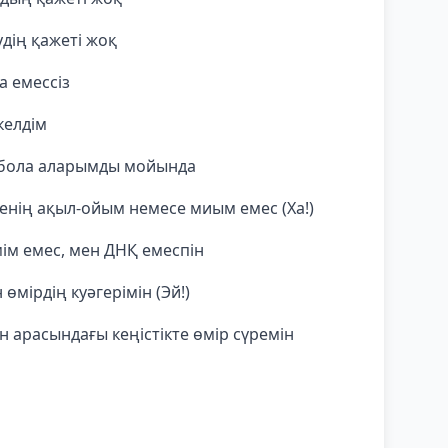
удің қажеті жоқ
а емессіз
келдім
і бола аларымды мойында
енің ақыл-ойым немесе миым емес (Ха!)
ім емес, мен ДНҚ емеспін
мірдің куәгерімін (Эй!)
 арасындағы кеңістікте өмір сүремін