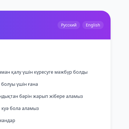
Русский
English
аман қалу үшін күресуге мәжбүр болды
і болуы үшін ғана
сондықтан бәрін жарып жібере аламыз
а куә бола аламыз
рмандар