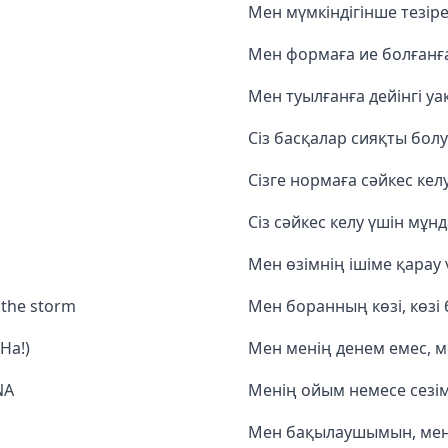
Мен мүмкіндігінше тезір
Мен формаға ие болғанға
Мен туылғанға дейінгі у
Сіз басқалар сияқты бол
Сізге нормаға сәйкес кел
Сіз сәйкес келу үшін мұнд
Мен өзімнің ішіме қарау 
f the storm
Мен боранның көзі, көз
Ha!)
Мен менің денем емес, м
NA
Менің ойым немесе сезім
Мен бақылаушымын, мен ө