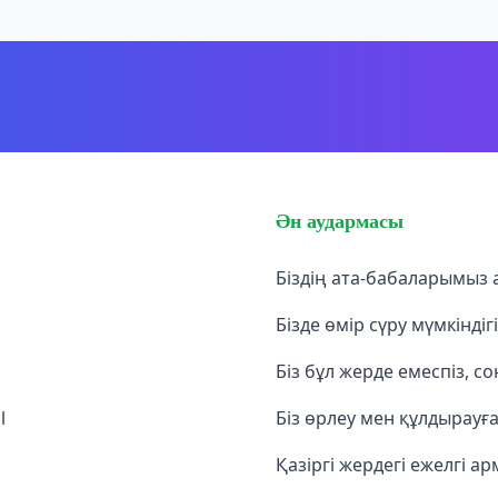
Ән аудармасы
Біздің ата-бабаларымыз 
Бізде өмір сүру мүмкіндіг
Біз бұл жерде емеспіз, 
l
Біз өрлеу мен құлдырауғ
Қазіргі жердегі ежелгі а