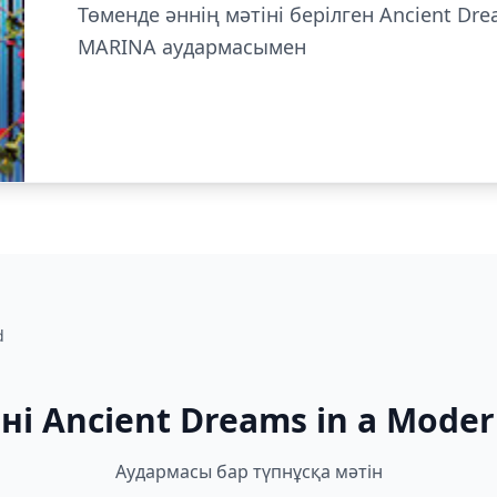
Төменде әннің мәтіні берілген Ancient Drea
MARINA аудармасымен
d
ні Ancient Dreams in a Moder
Аудармасы бар түпнұсқа мәтін