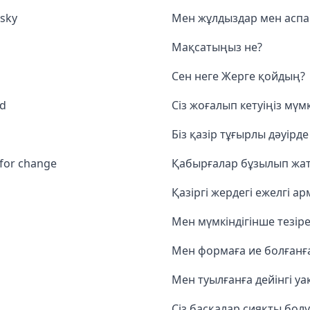
 sky
Мен жұлдыздар мен аспан
Мақсатыңыз не?
Сен неге Жерге қойдың?
ld
Сіз жоғалып кетуіңіз мүмкі
Біз қазір тұғырлы дәуірд
 for change
Қабырғалар бұзылып жат
Қазіргі жердегі ежелгі а
Мен мүмкіндігінше тезір
Мен формаға ие болғанға
Мен туылғанға дейінгі у
Сіз басқалар сияқты бол