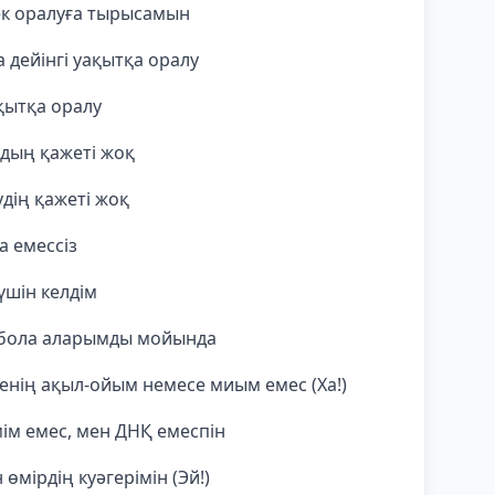
ек оралуға тырысамын
 дейінгі уақытқа оралу
ақытқа оралу
удың қажеті жоқ
удің қажеті жоқ
а емессіз
үшін келдім
і бола аларымды мойында
енің ақыл-ойым немесе миым емес (Ха!)
ім емес, мен ДНҚ емеспін
мірдің куәгерімін (Эй!)