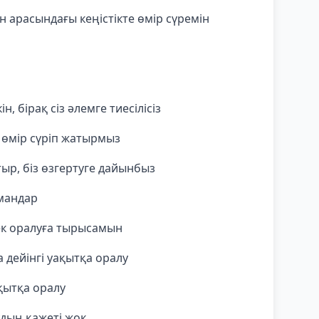
 арасындағы кеңістікте өмір сүремін
н, бірақ сіз әлемге тиесілісіз
е өмір сүріп жатырмыз
ыр, біз өзгертуге дайынбыз
рмандар
ек оралуға тырысамын
 дейінгі уақытқа оралу
ақытқа оралу
удың қажеті жоқ