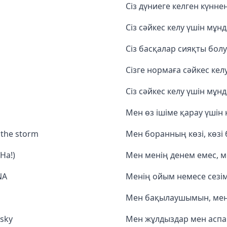
Сіз дүниеге келген күнне
Сіз сәйкес келу үшін мұнд
Сіз басқалар сияқты бол
Сізге нормаға сәйкес кел
Сіз сәйкес келу үшін мұнд
Мен өз ішіме қарау үшін 
f the storm
Мен боранның көзі, көз
Ha!)
Мен менің денем емес, м
NA
Менің ойым немесе сезім
Мен бақылаушымын, мен ө
 sky
Мен жұлдыздар мен аспан