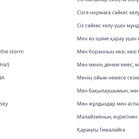
Сізге нормаға сәйкес кел
Сіз сәйкес келу үшін мұнд
Мен өз ішіме қарау үшін 
f the storm
Мен боранның көзі, көз
Ha!)
Мен менің денем емес, м
NA
Менің ойым немесе сезім
Мен бақылаушымын, мен ө
 sky
Мен жұлдыздар мен аспан
Малайзияның жүрегінен
Қараңғы Гималайға