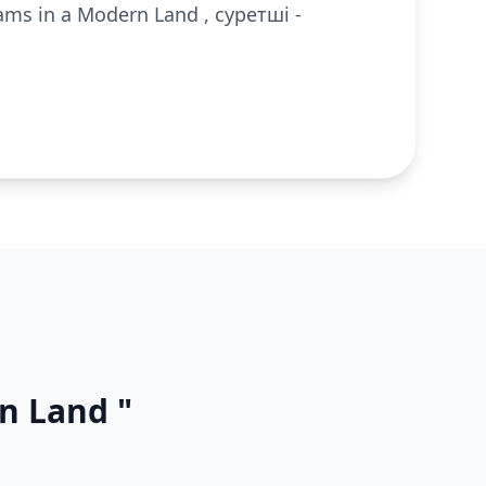
ms in a Modern Land , суретші -
n Land "