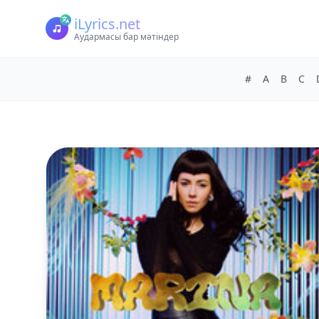
iLyrics.net
Аудармасы бар мәтіндер
#
A
B
C