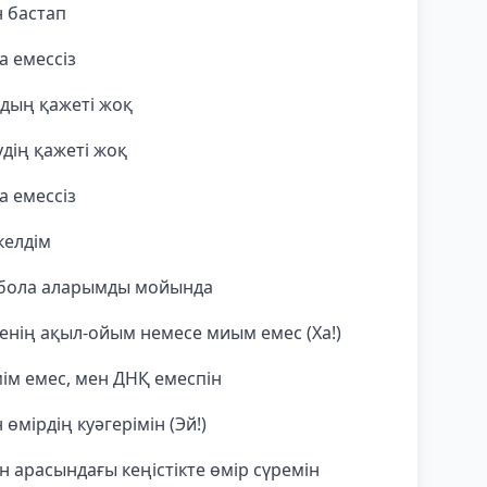
н бастап
а емессіз
удың қажеті жоқ
удің қажеті жоқ
а емессіз
келдім
і бола аларымды мойында
енің ақыл-ойым немесе миым емес (Ха!)
ім емес, мен ДНҚ емеспін
мірдің куәгерімін (Эй!)
 арасындағы кеңістікте өмір сүремін