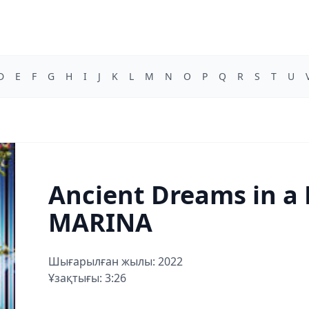
D
E
F
G
H
I
J
K
L
M
N
O
P
Q
R
S
T
U
Ancient Dreams in a
MARINA
Шығарылған жылы: 2022
Ұзақтығы: 3:26