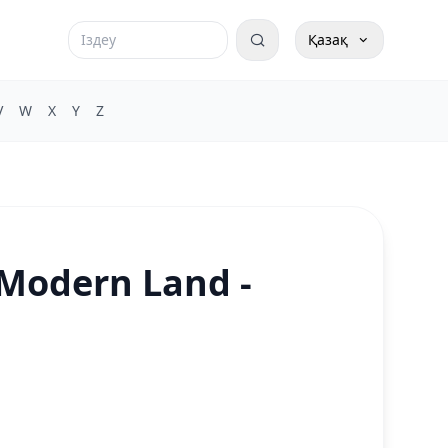
Қазақ
V
W
X
Y
Z
 Modern Land -