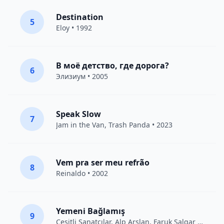
Destination
5
Eloy
• 1992
В моё детство, где дорога?
6
Элизиум
• 2005
Speak Slow
7
Jam in the Van
, Trash Panda • 2023
Vem pra ser meu refrão
8
Reinaldo • 2002
Yemeni Bağlamış
9
Çeşitli Sanatçılar
, Alp Arslan, Faruk Salgar • 2012