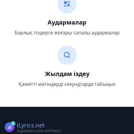
Аудармалар
Барлық тілдерге жоғары сапалы аудармалар
Жылдам іздеу
Қажетті мәтіндерді секундтарда табыңыз
iLyrics.net
Аудармасы бар мәтіндер