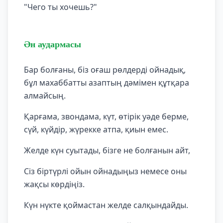
"Чего ты хочешь?"
Ән аудармасы
Бар болғаны, біз оғаш рөлдерді ойнадық,
бұл махаббатты азаптың дәмімен құтқара
алмайсың.
Қарғама, звондама, күт, өтірік уәде берме,
сүй, күйдір, жүрекке атпа, қиын емес.
Желде күн суытады, бізге не болғанын айт,
Сіз біртүрлі ойын ойнадыңыз немесе оны
жақсы көрдіңіз.
Күн нүкте қоймастан желде салқындайды.