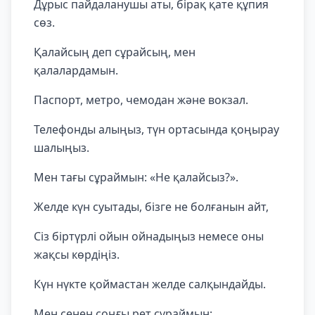
Дұрыс пайдаланушы аты, бірақ қате құпия
сөз.
Қалайсың деп сұрайсың, мен
қалалардамын.
Паспорт, метро, ​​чемодан және вокзал.
Телефонды алыңыз, түн ортасында қоңырау
шалыңыз.
Мен тағы сұраймын: «Не қалайсыз?».
Желде күн суытады, бізге не болғанын айт,
Сіз біртүрлі ойын ойнадыңыз немесе оны
жақсы көрдіңіз.
Күн нүкте қоймастан желде салқындайды.
Мен сенен соңғы рет сұраймын: