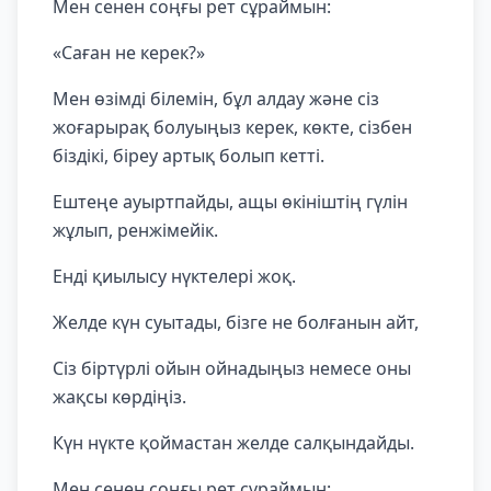
Мен сенен соңғы рет сұраймын:
«Саған не керек?»
Мен өзімді білемін, бұл алдау және сіз
жоғарырақ болуыңыз керек, көкте, сізбен
біздікі, біреу артық болып кетті.
Ештеңе ауыртпайды, ащы өкініштің гүлін
жұлып, ренжімейік.
Енді қиылысу нүктелері жоқ.
Желде күн суытады, бізге не болғанын айт,
Сіз біртүрлі ойын ойнадыңыз немесе оны
жақсы көрдіңіз.
Күн нүкте қоймастан желде салқындайды.
Мен сенен соңғы рет сұраймын: