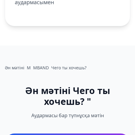
аудармасымен
Ән мәтіні
M
MBAND
Чего ты хочешь?
Ән мәтіні Чего ты
хочешь? "
Аудармасы бар түпнұсқа мәтін