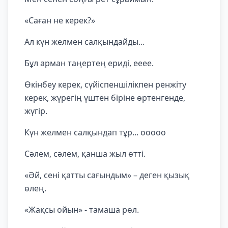
«Саған не керек?»
Ал күн желмен салқындайды...
Бұл арман таңертең ериді, ееее.
Өкінбеу керек, сүйіспеншілікпен ренжіту
керек, жүрегің үштен біріне өртенгенде,
жүгір.
Күн желмен салқындап тұр... ооооо
Сәлем, сәлем, қанша жыл өтті.
«Әй, сені қатты сағындым» – деген қызық
өлең.
«Жақсы ойын» - тамаша рөл.