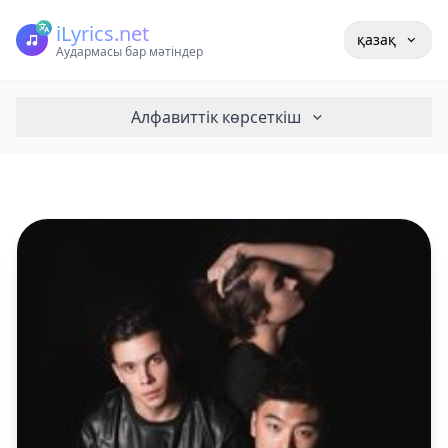
iLyrics.net
қазақ
Аудармасы бар мәтіндер
Алфавиттік көрсеткіш