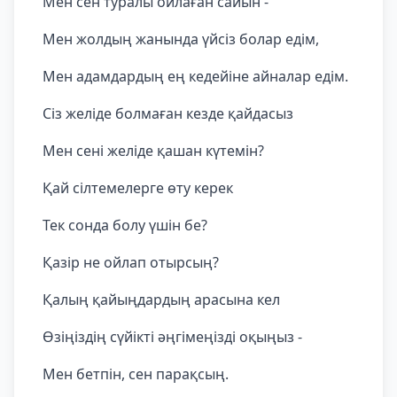
Мен сен туралы ойлаған сайын -
Мен жолдың жанында үйсіз болар едім,
Мен адамдардың ең кедейіне айналар едім.
Сіз желіде болмаған кезде қайдасыз
Мен сені желіде қашан күтемін?
Қай сілтемелерге өту керек
Тек сонда болу үшін бе?
Қазір не ойлап отырсың?
Қалың қайыңдардың арасына кел
Өзіңіздің сүйікті әңгімеңізді оқыңыз -
Мен бетпін, сен парақсың.