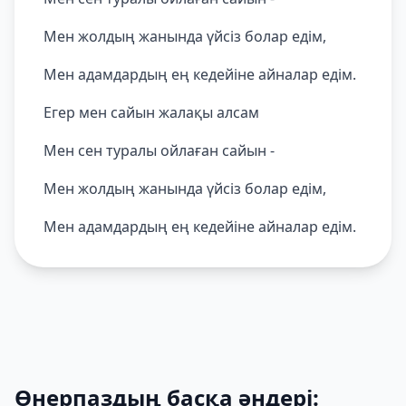
Мен жолдың жанында үйсіз болар едім,
Мен адамдардың ең кедейіне айналар едім.
Егер мен сайын жалақы алсам
Мен сен туралы ойлаған сайын -
Мен жолдың жанында үйсіз болар едім,
Мен адамдардың ең кедейіне айналар едім.
Өнерпаздың басқа әндері: