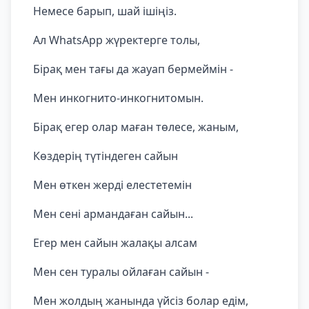
Немесе барып, шай ішіңіз.
Ал WhatsApp жүректерге толы,
Бірақ мен тағы да жауап бермеймін -
Мен инкогнито-инкогнитомын.
Бірақ егер олар маған төлесе, жаным,
Көздерің түтіндеген сайын
Мен өткен жерді елестетемін
Мен сені армандаған сайын...
Егер мен сайын жалақы алсам
Мен сен туралы ойлаған сайын -
Мен жолдың жанында үйсіз болар едім,