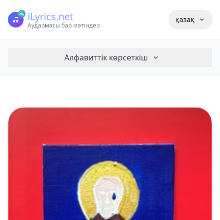
iLyrics.net
қазақ
Аудармасы бар мәтіндер
Алфавиттік көрсеткіш