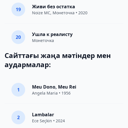
Живи без остатка
19
Noize MC
,
Монеточка
• 2020
Ушла к реалисту
20
Монеточка
Сайттағы жаңа мәтіндер мен
аудармалар:
Meu Dono, Meu Rei
1
Angela Maria • 1956
Lambalar
2
Ece Seçkin
• 2024