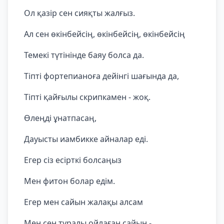
Ол қазір сен сияқты жалғыз.
Ал сен өкінбейсің, өкінбейсің, өкінбейсің
Темекі түтінінде баяу болса да.
Тіпті фортепианоға дейінгі шағында да,
Тіпті қайғылы скрипкамен - жоқ.
Өлеңді ұнатпасаң,
Дауысты иамбикке айналар еді.
Егер сіз есірткі болсаңыз
Мен фитон болар едім.
Егер мен сайын жалақы алсам
Мен сен туралы ойлаған сайын -