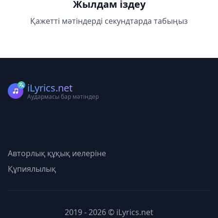
Жылдам іздеу
Қажетті мәтіндерді секундтарда табыңыз
iLyrics.net
Аудармасы бар мәтіндер
Авторлық құқық иелеріне
Құпиялылық
2019 - 2026 © iLyrics.net