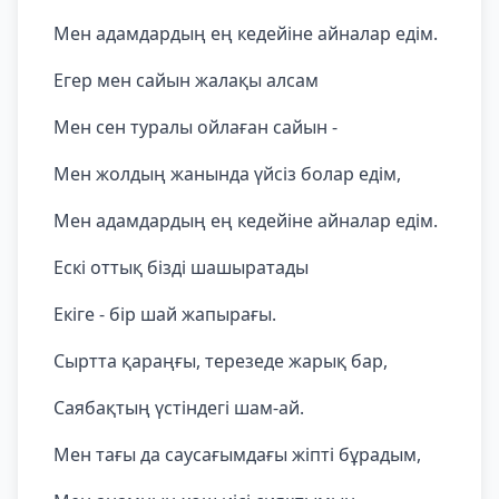
Мен адамдардың ең кедейіне айналар едім.
Егер мен сайын жалақы алсам
Мен сен туралы ойлаған сайын -
Мен жолдың жанында үйсіз болар едім,
Мен адамдардың ең кедейіне айналар едім.
Ескі оттық бізді шашыратады
Екіге - бір шай жапырағы.
Сыртта қараңғы, терезеде жарық бар,
Саябақтың үстіндегі шам-ай.
Мен тағы да саусағымдағы жіпті бұрадым,