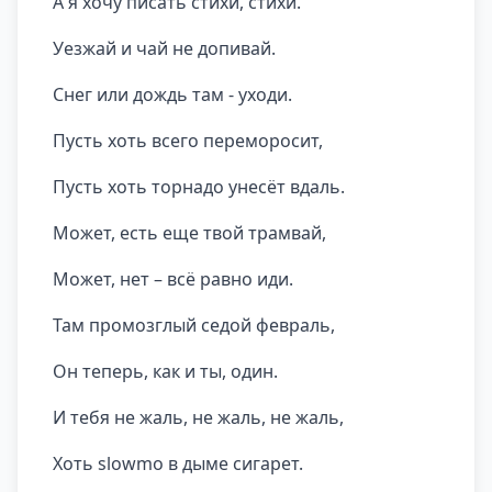
А я хочу писать стихи, стихи.
Уезжай и чай не допивай.
Снег или дождь там - уходи.
Пусть хоть всего переморосит,
Пусть хоть торнадо унесёт вдаль.
Может, есть еще твой трамвай,
Может, нет – всё равно иди.
Там промозглый седой февраль,
Он теперь, как и ты, один.
И тебя не жаль, не жаль, не жаль,
Хоть slowmo в дыме сигарет.