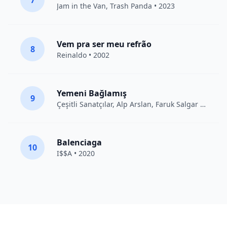
7
Jam in the Van
, Trash Panda • 2023
Vem pra ser meu refrão
8
Reinaldo • 2002
Yemeni Bağlamış
9
Çeşitli Sanatçılar
, Alp Arslan, Faruk Salgar • 2012
Balenciaga
10
I$$A • 2020