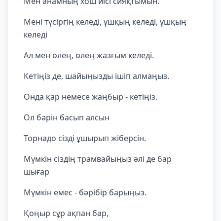
Мен анамның хош иісі сияқтымын.
Мені түсіргің келеді, ұшқың келеді, ұшқың
келеді
Ал мен өлең, өлең жазғым келеді.
Кетіңіз де, шайыңызды ішіп алмаңыз.
Онда қар немесе жаңбыр - кетіңіз.
Ол бәрін басып алсын
Торнадо сізді ұшырып жіберсін.
Мүмкін сіздің трамвайыңыз әлі де бар
шығар
Мүмкін емес - бәрібір барыңыз.
Қоңыр сұр ақпан бар,