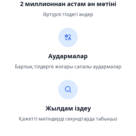
2 миллионнан астам ән мәтіні
Әртүрлі тілдегі әндер
Аудармалар
Барлық тілдерге жоғары сапалы аудармалар
Жылдам іздеу
Қажетті мәтіндерді секундтарда табыңыз