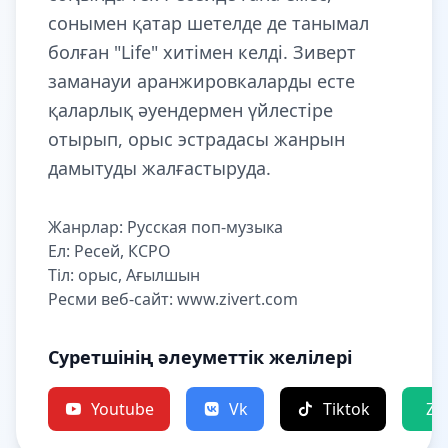
сонымен қатар шетелде де танымал
болған "Life" хитімен келді. Зиверт
заманауи аранжировкаларды есте
қаларлық әуендермен үйлестіре
отырып, орыс эстрадасы жанрын
дамытуды жалғастыруда.
Жанрлар: Русская поп-музыка
Ел: Ресей, КСРО
Тіл: орыс, Ағылшын
Ресми веб-сайт: www.zivert.com
Суретшінің әлеуметтік желілері
Youtube
Vk
Tiktok
Ze