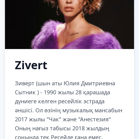
Zivert
Зиверт (шын аты Юлия Дмитриевна
Сытник ) - 1990 жылы 28 қарашада
дүниеге келген ресейлік эстрада
әншісі. Ол өзінің музыкалық мансабын
2017 жылы "Чак" және "Анестезия"
Оның нағыз табысы 2018 жылдың
соңында тек Ресейде ғана емес,