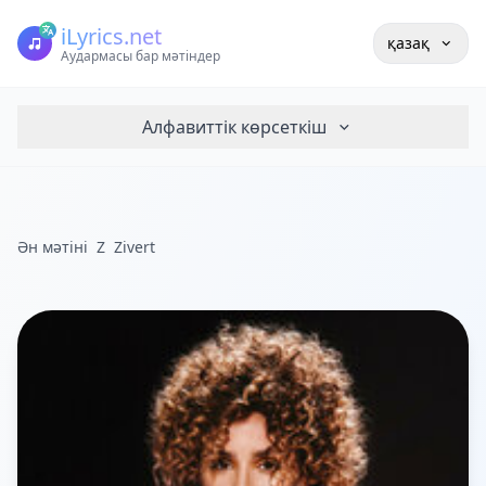
iLyrics.net
қазақ
Аудармасы бар мәтіндер
Алфавиттік көрсеткіш
Ән мәтіні
Z
Zivert