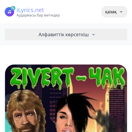
iLyrics.net
қазақ
Аудармасы бар мәтіндер
Алфавиттік көрсеткіш