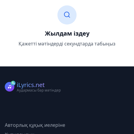
Жылдам іздеу
Қажетті мәтіндерді секундтарда табыңыз
iLyrics.net
Аудармасы бар мәтіндер
Авторлық құқық иелеріне