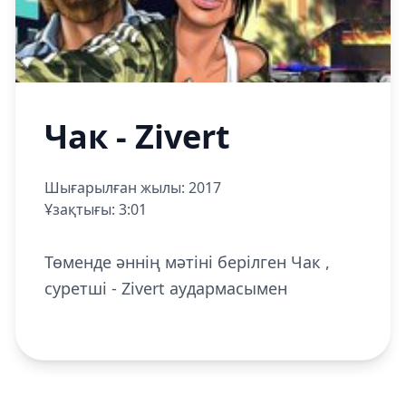
Чак - Zivert
Шығарылған жылы: 2017
Ұзақтығы: 3:01
Төменде әннің мәтіні берілген Чак ,
суретші - Zivert аудармасымен