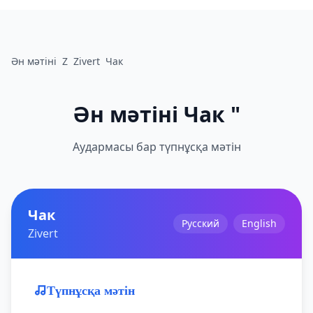
Ән мәтіні
Z
Zivert
Чак
Ән мәтіні Чак "
Аудармасы бар түпнұсқа мәтін
Чак
Русский
English
Zivert
Түпнұсқа мәтін