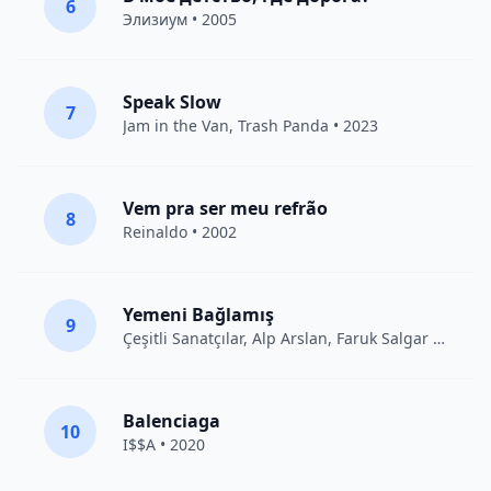
6
Элизиум
• 2005
Speak Slow
7
Jam in the Van
, Trash Panda • 2023
Vem pra ser meu refrão
8
Reinaldo • 2002
Yemeni Bağlamış
9
Çeşitli Sanatçılar
, Alp Arslan, Faruk Salgar • 2012
Balenciaga
10
I$$A • 2020