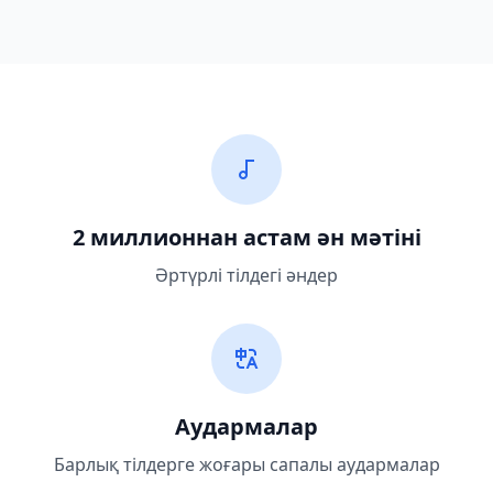
2 миллионнан астам ән мәтіні
Әртүрлі тілдегі әндер
Аудармалар
Барлық тілдерге жоғары сапалы аудармалар