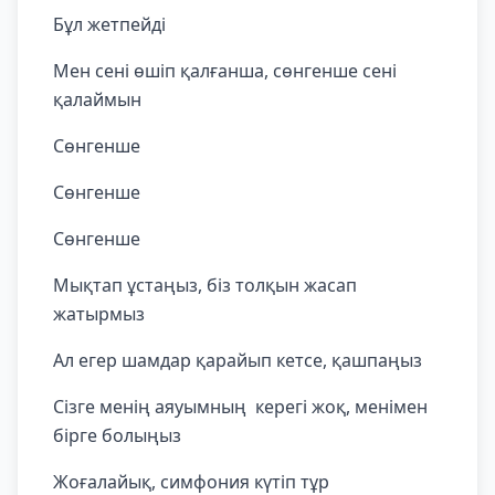
Бұл жетпейді
Мен сені өшіп қалғанша, сөнгенше сені
қалаймын
Сөнгенше
Сөнгенше
Сөнгенше
Мықтап ұстаңыз, біз толқын жасап
жатырмыз
Ал егер шамдар қарайып кетсе, қашпаңыз
Сізге менің аяуымның керегі жоқ, менімен
бірге болыңыз
Жоғалайық, симфония күтіп тұр