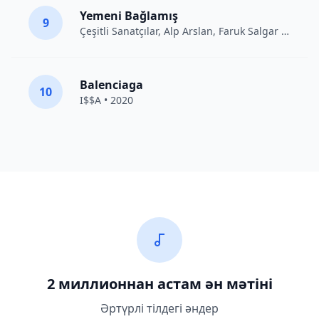
Yemeni Bağlamış
9
Çeşitli Sanatçılar
, Alp Arslan, Faruk Salgar • 2012
Balenciaga
10
I$$A • 2020
2 миллионнан астам ән мәтіні
Әртүрлі тілдегі әндер