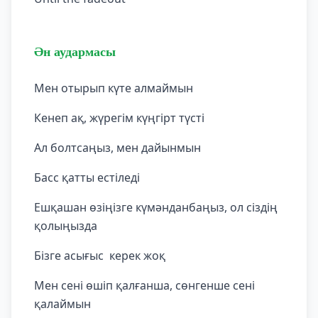
Ән аудармасы
Мен отырып күте алмаймын
Кенеп ақ, жүрегім күңгірт түсті
Ал болтсаңыз, мен дайынмын
Басс қатты естіледі
Ешқашан өзіңізге күмәнданбаңыз, ол сіздің
қолыңызда
Бізге асығыс керек жоқ
Мен сені өшіп қалғанша, сөнгенше сені
қалаймын