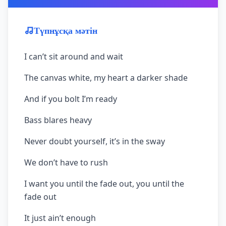
Түпнұсқа мәтін
I can’t sit around and wait
The canvas white, my heart a darker shade
And if you bolt I’m ready
Bass blares heavy
Never doubt yourself, it’s in the sway
We don’t have to rush
I want you until the fade out, you until the
fade out
It just ain’t enough