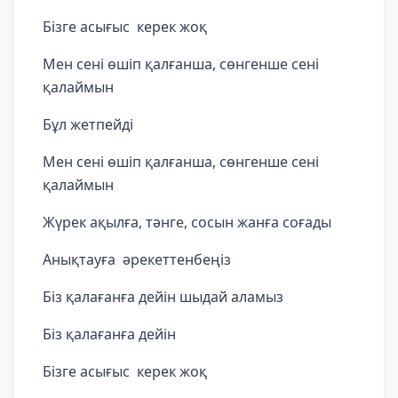
Бізге асығыс керек жоқ
Мен сені өшіп қалғанша, сөнгенше сені
қалаймын
Бұл жетпейді
Мен сені өшіп қалғанша, сөнгенше сені
қалаймын
Жүрек ақылға, тәнге, сосын жанға соғады
Анықтауға әрекеттенбеңіз
Біз қалағанға дейін шыдай аламыз
Біз қалағанға дейін
Бізге асығыс керек жоқ