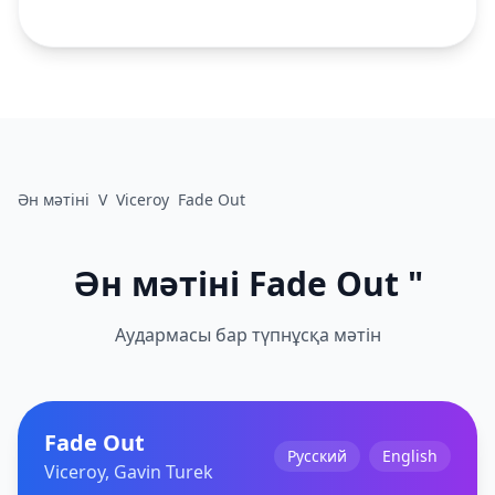
Ән мәтіні
V
Viceroy
Fade Out
Ән мәтіні Fade Out "
Аудармасы бар түпнұсқа мәтін
Fade Out
Русский
English
Viceroy, Gavin Turek