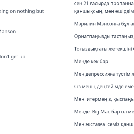
сен 21 ғасырда пропанна
oking on nothing but
қаншықсың, мен өшірдім
Мэрилин Мэнсонға бұл а
 Manson
Орнатпаңызды тастаңыз,
Тоғыздықтағы жетекшіні 
don’t get up
Менде кек бар
Мен депрессияға түстім
Сіз менің деңгейімде еме
Мені итермеңіз, қыспаң
Менде Big Mac бар о
Мен экстазға