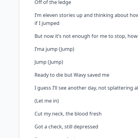
Off of the ledge
I’m eleven stories up and thinking about h
if I jumped
But now it’s not enough for me to stop, how I
I’ma jump (Jump)
Jump (Jump)
Ready to die but Wavy saved me
I guess I’ll see another day, not splattering 
(Let me in)
Cut my neck, the blood fresh
Got a check, still depressed