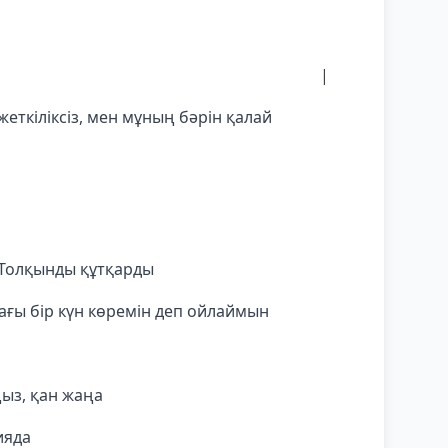
сем анам |
жеткіліксіз, мен мұның бәрін қалай
 Толқынды құтқарды
ғы бір күн көремін деп ойлаймын
ыз, қан жаңа
ияда