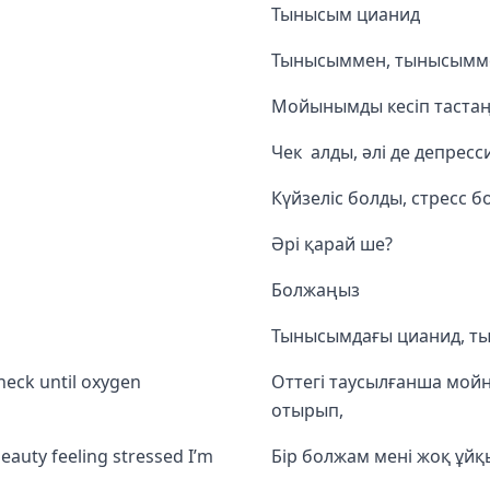
Тынысым цианид
Тынысыммен, тынысымм
Мойынымды кесіп тастаң
Чек алды, әлі де депресс
Күйзеліс болды, стресс б
Әрі қарай ше?
Болжаңыз
Тынысымдағы цианид, т
neck until oxygen
Оттегі таусылғанша мойн
отырып,
auty feeling stressed I’m
Бір болжам мені жоқ