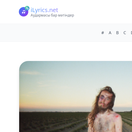
iLyrics.net
Аудармасы бар мәтіндер
#
A
B
C