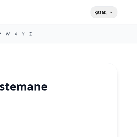
қазақ
V
W
X
Y
Z
ostemane