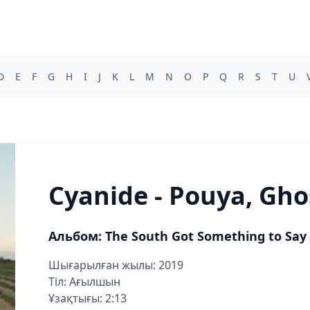
D
E
F
G
H
I
J
K
L
M
N
O
P
Q
R
S
T
U
Cyanide - Pouya, Gh
Альбом: The South Got Something to Say
Шығарылған жылы: 2019
Тіл: Ағылшын
Ұзақтығы: 2:13