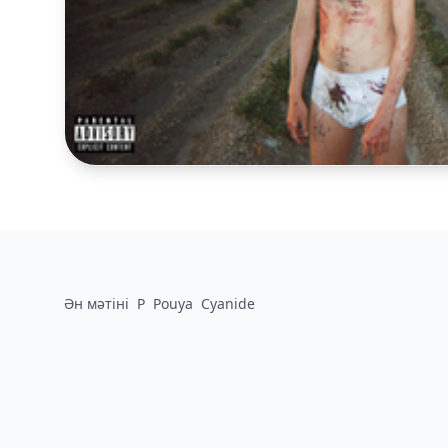
Ән мәтіні
P
Pouya
Cyanide