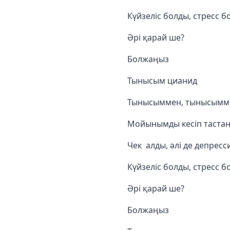
Күйзеліс болды, стресс б
Әрі қарай ше?
Болжаңыз
Тынысым цианид
Тынысыммен, тынысымм
Мойынымды кесіп тастаң
Чек алды, әлі де депресс
Күйзеліс болды, стресс б
Әрі қарай ше?
Болжаңыз