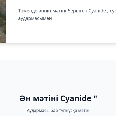
Төменде әннің мәтіні берілген Cyanide , с
аудармасымен
Ән мәтіні Cyanide "
Аудармасы бар түпнұсқа мәтін