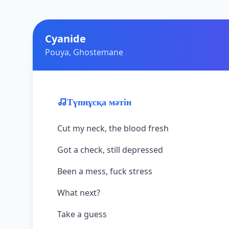
Cyanide
Pouya, Ghostemane
Түпнұсқа мәтін
Cut my neck, the blood fresh
Got a check, still depressed
Been a mess, fuck stress
What next?
Take a guess