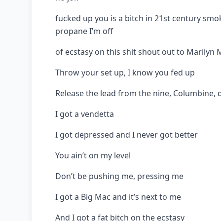
fucked up you is a bitch in 21st century sm
propane I’m off
of ecstasy on this shit shout out to Marilyn
Throw your set up, I know you fed up
Release the lead from the nine, Columbine, 
I got a vendetta
I got depressed and I never got better
You ain’t on my level
Don’t be pushing me, pressing me
I got a Big Mac and it’s next to me
And I got a fat bitch on the ecstasy