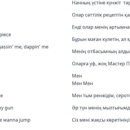
Нанның үстіне күнжіт тәр
Олар сәттілік рецептін қ
Енді олар менің артымна
piece
Бұрын маған күлетін, ал 
gassin' me, dappin' me
Менің отбасымның алды
Оларға уф, жоқ Мастер П
Ме
Мен Мен М
ne
Мен тым ренжідім, серото
my gun
Әр түн менің мылтығымд
me wanna jump
Сіз мені жақсы көретініңі