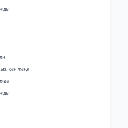
олды
ен
ыз, қан жаңа
ияда
олды