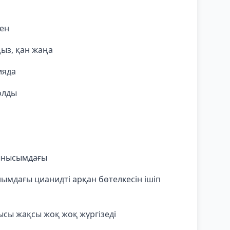
ен
ыз, қан жаңа
ияда
олды
ынысымдағы
ымдағы цианидті арқан бөтелкесін ішіп
 ұйқысы жақсы жоқ жоқ жүргізеді