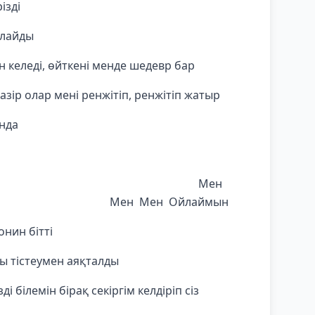
ізді
алайды
н келеді, өйткені менде шедевр бар
қазір олар мені ренжітіп, ренжітіп жатыр
нда
н Мен
ен Мен Ойлаймын
нин бітті
ы тістеумен аяқталды
зді білемін бірақ секіргім келдіріп сіз