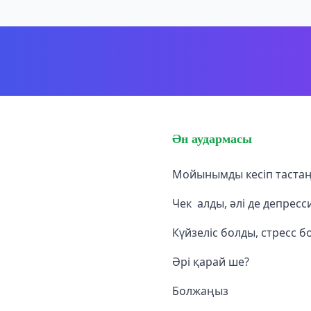
Ән аудармасы
Мойынымды кесіп тастаң
Чек алды, әлі де депресс
Күйзеліс болды, стресс б
Әрі қарай ше?
Болжаңыз