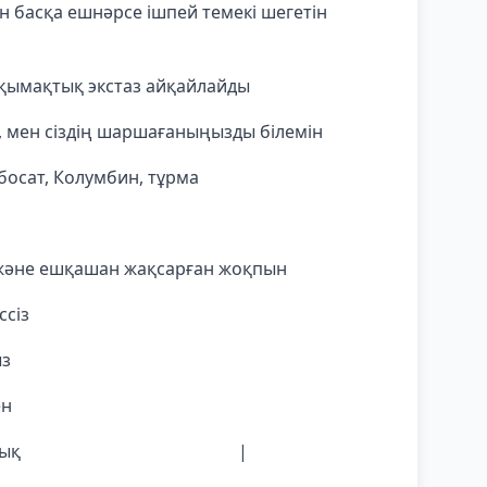
н басқа ешнәрсе ішпей темекі шегетін
қымақтық экстаз айқайлайды
 мен сіздің шаршағаныңызды білемін
босат, Колумбин, тұрма
 және ешқашан жақсарған жоқпын
ссіз
ыз
л мен
 семіз қаншық |