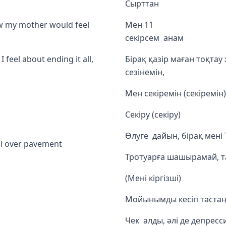
Сырттан
ow my mother would feel
Мен 11
секір
 feel about ending it all,
Бірақ қазір маған тоқтау 
сезінемін,
Мен секіремін (секіремін)
Секіру (секіру)
Өлуге дайын, бірақ мені
all over pavement
Тротуарға шашырамай, та
(Мені кіргізші)
Мойынымды кесіп тастаң
Чек алды, әлі де депресс