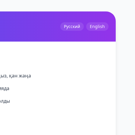
Русский
English
ыз, қан жаңа
ияда
олды