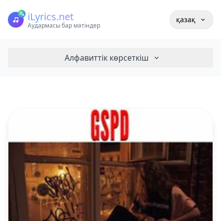
iLyrics.net
қазақ
Аудармасы бар мәтіндер
Алфавиттік көрсеткіш