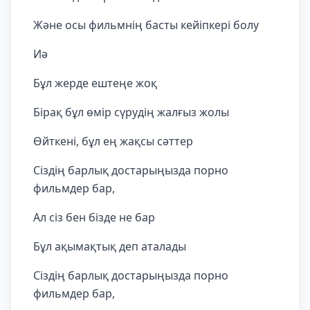
Және осы фильмнің басты кейіпкері болу
Иә
Бұл жерде ештеңе жоқ
Бірақ бұл өмір сүрудің жалғыз жолы
Өйткені, бұл ең жақсы сәттер
Сіздің барлық достарыңызда порно
фильмдер бар,
Ал сіз бен бізде не бар
Бұл ақымақтық деп аталады
Сіздің барлық достарыңызда порно
фильмдер бар,