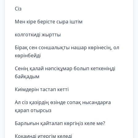
Сіз
Мен кіре берісте сыра іштім
колготкиді жыртты
Бірақ сен соншалықты нашар көрінесің, ол
көрінбейді
Сенің қалай нәпсіқұмар болып кеткеніңді
байқадым
Киімдерін тастап кетті
Ал сіз қазірдің өзінде сопақ нысандарға
қарап отырсыз
Барлығын қайталап көргіңіз келе ме?
Кокаинді итергім келеді