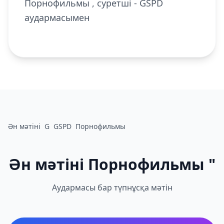
Порнофильмы , суретші - GSPD
аудармасымен
Ән мәтіні
G
GSPD
Порнофильмы
Ән мәтіні Порнофильмы "
Аудармасы бар түпнұсқа мәтін