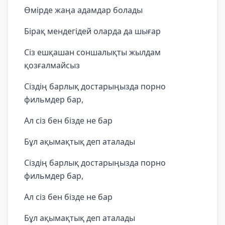
Өмірде жаңа адамдар болады
Бірақ мендегідей оларда да шығар
Сіз ешқашан соншалықты жылдам
қозғалмайсыз
Сіздің барлық достарыңызда порно
фильмдер бар,
Ал сіз бен бізде не бар
Бұл ақымақтық деп аталады
Сіздің барлық достарыңызда порно
фильмдер бар,
Ал сіз бен бізде не бар
Бұл ақымақтық деп аталады