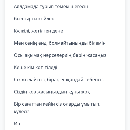
Аялдамада тұрып темекі шегесің
былтырғы көйлек
Күлкілі, жетілген дене
Мен сенің енді болмайтыныңды білемін
Осы ақымақ нәрселердің бәрін жасаңыз
Кеше кім көп тіледі
Сіз жылайсыз, бірақ ешқандай себепсіз
Сіздің көз жасыңыздың құны жоқ
Бір сағаттан кейін сіз оларды ұмытып,
күлесіз
Иә