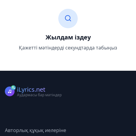
Жылдам іздеу
Қажетті мәтіндерді секундтарда табыңыз
iLyrics.net
Аудармасы бар мәтіндер
Авторлық құқық иелеріне