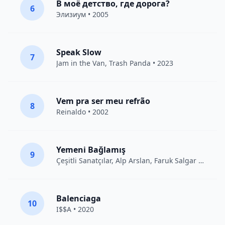
В моё детство, где дорога?
6
Элизиум
• 2005
Speak Slow
7
Jam in the Van
, Trash Panda • 2023
Vem pra ser meu refrão
8
Reinaldo • 2002
Yemeni Bağlamış
9
Çeşitli Sanatçılar
, Alp Arslan, Faruk Salgar • 2012
Balenciaga
10
I$$A • 2020