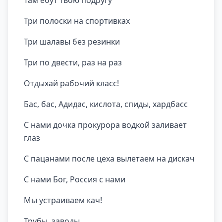
Там ебут твою подругу
Три полоски на спортивках
Три шалавы без резинки
Три по двести, раз на раз
Отдыхай рабочий класс!
Бас, бас, Адидас, кислота, спиды, хардбасс
С нами дочка прокурора водкой заливает
глаз
С пацанами после цеха вылетаем на дискач
С нами Бог, Россия с нами
Мы устраиваем кач!
Трубы, заводы