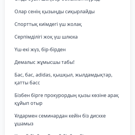
Олар сенің қызыңды сиқырлайды
Спорттық киімдегі үш жолақ
Серпімділігі жоқ үш шлюха
Үш-екі жүз, бір-бірден
Демалыс жұмысшы табы!
Бас, бас, adidas, қышқыл, жылдамдықтар,
қатты басс
Бізбен бірге прокурордың қызы көзіне арақ
құйып отыр
Ұлдармен семинардан кейін біз дискке
ұшамыз