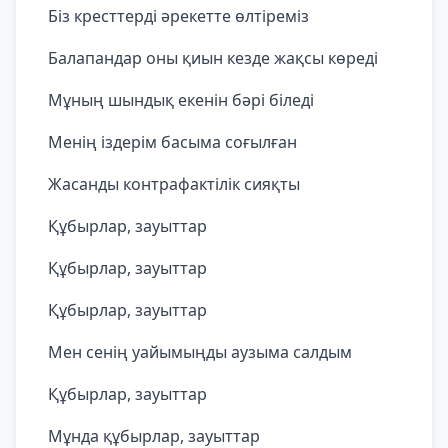
Біз кресттерді әрекетте өлтіреміз
Балапандар оны қиын кезде жақсы көреді
Мұның шындық екенін бәрі біледі
Менің іздерім басыма соғылған
Жасанды контрафактілік сияқты
Құбырлар, зауыттар
Құбырлар, зауыттар
Құбырлар, зауыттар
Мен сенің уайымыңды аузыма салдым
Құбырлар, зауыттар
Мұнда құбырлар, зауыттар