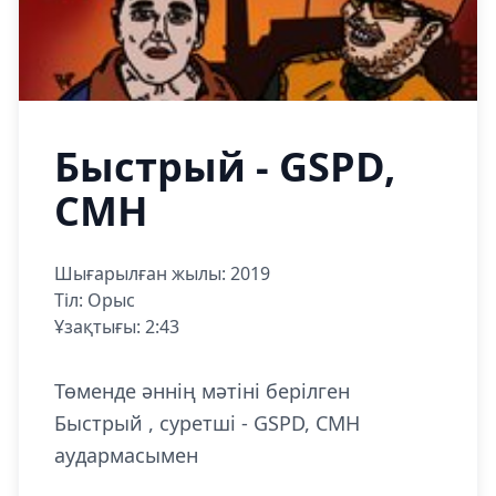
Быстрый - GSPD,
CMH
Шығарылған жылы: 2019
Тіл: Орыс
Ұзақтығы: 2:43
Төменде әннің мәтіні берілген
Быстрый , суретші - GSPD, CMH
аудармасымен