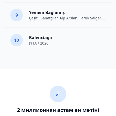
Yemeni Bağlamış
9
Çeşitli Sanatçılar
, Alp Arslan, Faruk Salgar • 2012
Balenciaga
10
I$$A • 2020
2 миллионнан астам ән мәтіні