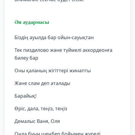
Ән аудармасы
Біздің ауылда бар ойын-сауықтан
Тек пиздилово және түймелі аккордеонға
билеу бар
Оны қаланың жігіттері жинапты
Және слам деп аталады
Барайық!
Өріс, дала, теңіз, теңіз
Демалыс Ваня, Оля
Онда буын шеңбер бойымен жүреді