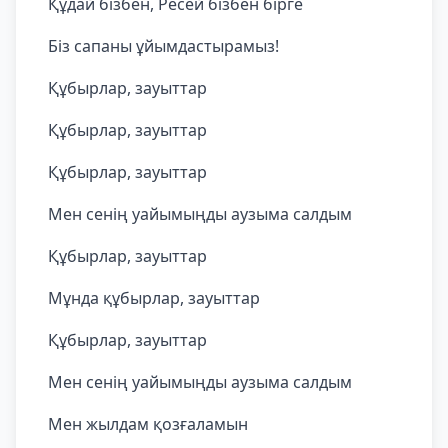
Құдай бізбен, Ресей бізбен бірге
Біз сапаны ұйымдастырамыз!
Құбырлар, зауыттар
Құбырлар, зауыттар
Құбырлар, зауыттар
Мен сенің уайымыңды аузыма салдым
Құбырлар, зауыттар
Мұнда құбырлар, зауыттар
Құбырлар, зауыттар
Мен сенің уайымыңды аузыма салдым
Мен жылдам қозғаламын