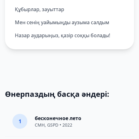
Құбырлар, зауыттар
Мен сенің уайымыңды аузыма салдым
Назар аударыңыз, қазір соққы болады!
Өнерпаздың басқа әндері:
бесконечное лето
1
CMH
,
GSPD
• 2022