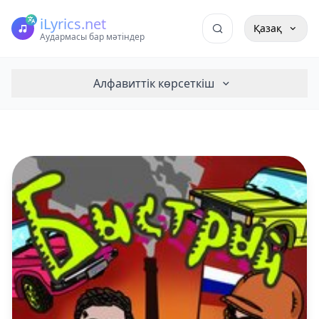
iLyrics.net
Қазақ
Аудармасы бар мәтіндер
Алфавиттік көрсеткіш