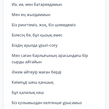
Иә, иә, мен батареядамын
Мен ең жылдаммын
Біз рингтеміз, жоқ, біз шлемдеміз
Білесің бе, бұл қызық емес
Біздің ауылда ұрып-соғу
Мен саған барлығының арасындағы бір
сырды айтайын
Әжем әйтеуір маған берді
Киіміңді шеш қаншық
Бұл қалалық кеш
Біз қолымыздан келгенше ұрысамыз