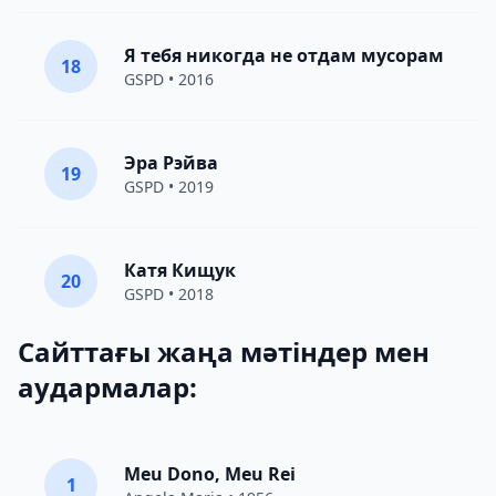
Я тебя никогда не отдам мусорам
18
GSPD
• 2016
Эра Рэйва
19
GSPD
• 2019
Катя Кищук
20
GSPD
• 2018
Сайттағы жаңа мәтіндер мен
аудармалар:
Meu Dono, Meu Rei
1