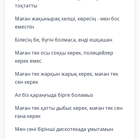
тоқтатты
Маған жақынырақ келші, көресің - мен бос
емеспін
Білесің бе, бүгін болмаса, енді ешқашан
Маған тек осы соққы керек, полицейлер
керек емес
Маған тек жарқын жарық керек, маған тек
сен керек
Ал біз қараңғыда бірге боламыз
Маған тек қатты дыбыс керек, маған тек сен
ғана керек
Мен сені бірінші дискотекада ұмытамын