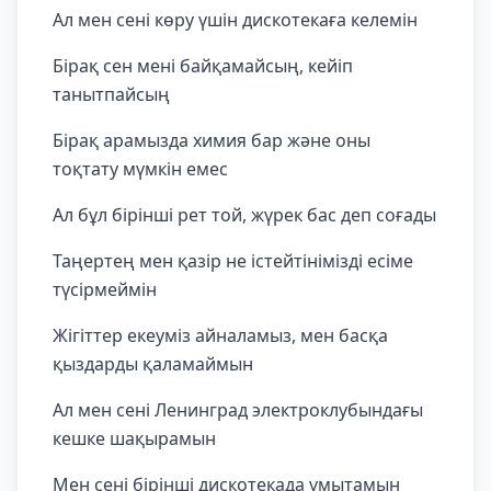
Ал мен сені көру үшін дискотекаға келемін
Бірақ сен мені байқамайсың, кейіп
танытпайсың
Бірақ арамызда химия бар және оны
тоқтату мүмкін емес
Ал бұл бірінші рет той, жүрек бас деп соғады
Таңертең мен қазір не істейтінімізді есіме
түсірмеймін
Жігіттер екеуміз айналамыз, мен басқа
қыздарды қаламаймын
Ал мен сені Ленинград электроклубындағы
кешке шақырамын
Мен сені бірінші дискотекада ұмытамын