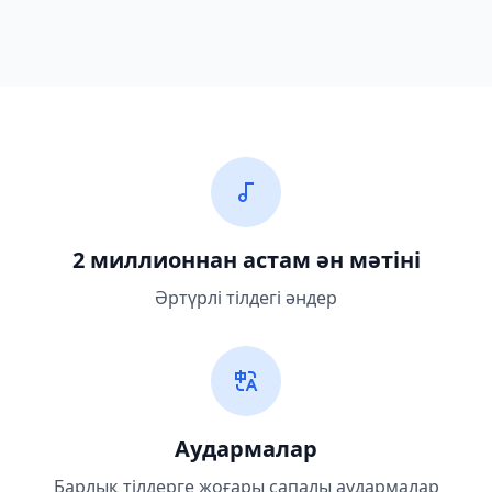
2 миллионнан астам ән мәтіні
Әртүрлі тілдегі әндер
Аудармалар
Барлық тілдерге жоғары сапалы аудармалар