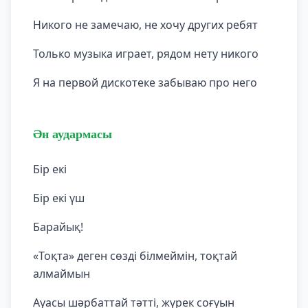
Никого не замечаю, не хочу других ребят
Только музыка играет, рядом нету никого
Я на первой дискотеке забываю про него
Ән аудармасы
Бір екі
Бір екі үш
Барайық!
«Тоқта» деген сөзді білмеймін, тоқтай
алмаймын
Ауасы шәрбаттай тәтті, жүрек соғуын