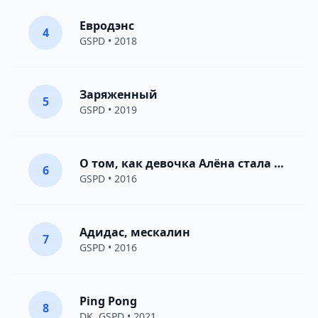
Евродэнс
4
GSPD
• 2018
Заряженный
5
GSPD
• 2019
О том, как девочка Алёна стала женщиной
6
GSPD
• 2016
Адидас, мескалин
7
GSPD
• 2016
Ping Pong
8
DK
,
GSPD
• 2021