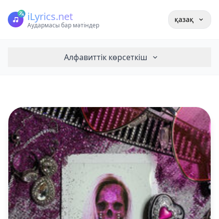
iLyrics.net
қазақ
Аудармасы бар мәтіндер
Алфавиттік көрсеткіш