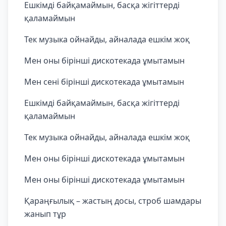
Ешкімді байқамаймын, басқа жігіттерді
қаламаймын
Тек музыка ойнайды, айналада ешкім жоқ
Мен оны бірінші дискотекада ұмытамын
Мен сені бірінші дискотекада ұмытамын
Ешкімді байқамаймын, басқа жігіттерді
қаламаймын
Тек музыка ойнайды, айналада ешкім жоқ
Мен оны бірінші дискотекада ұмытамын
Мен оны бірінші дискотекада ұмытамын
Қараңғылық – жастың досы, строб шамдары
жанып тұр