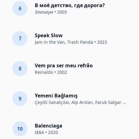
В моё детство, где дорога?
6
Элизиум
• 2005
Speak Slow
7
Jam in the Van
, Trash Panda • 2023
Vem pra ser meu refrão
8
Reinaldo • 2002
Yemeni Bağlamış
9
Çeşitli Sanatçılar
, Alp Arslan, Faruk Salgar • 2012
Balenciaga
10
I$$A • 2020