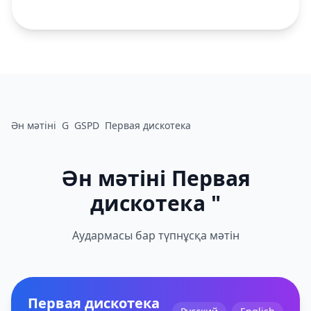
Ән мәтіні
G
GSPD
Первая дискотека
Ән мәтіні Первая
дискотека "
Аудармасы бар түпнұсқа мәтін
Первая дискотека