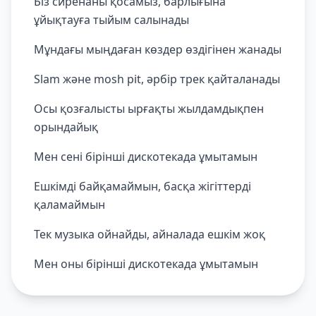
Біз сиренаны қосамыз, барлығына
ұйықтауға тыйым салынады
Мұндағы мыңдаған көздер өздігінен жанады
Slam және mosh pit, әрбір трек қайталанады
Осы қозғалысты ырғақты жылдамдықпен
орындайық
Мен сені бірінші дискотекада ұмытамын
Ешкімді байқамаймын, басқа жігіттерді
қаламаймын
Тек музыка ойнайды, айналада ешкім жоқ
Мен оны бірінші дискотекада ұмытамын