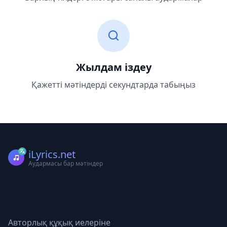
Жылдам іздеу
Қажетті мәтіндерді секундтарда табыңыз
iLyrics.net
Аудармасы бар мәтіндер
Авторлық құқық иелеріне