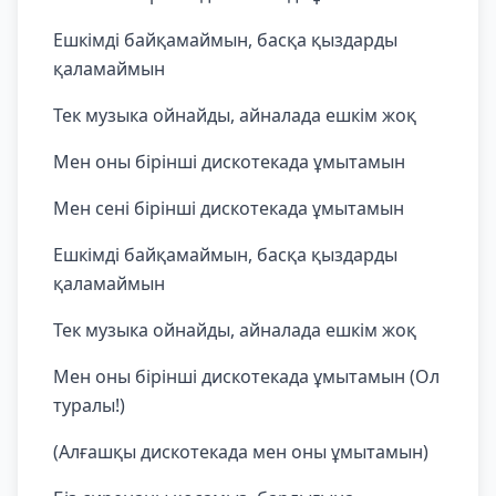
Ешкімді байқамаймын, басқа қыздарды
қаламаймын
Тек музыка ойнайды, айналада ешкім жоқ
Мен оны бірінші дискотекада ұмытамын
Мен сені бірінші дискотекада ұмытамын
Ешкімді байқамаймын, басқа қыздарды
қаламаймын
Тек музыка ойнайды, айналада ешкім жоқ
Мен оны бірінші дискотекада ұмытамын (Ол
туралы!)
(Алғашқы дискотекада мен оны ұмытамын)