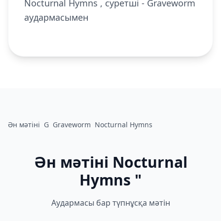
Nocturnal Hymns , суретші - Graveworm
аудармасымен
Ән мәтіні
G
Graveworm
Nocturnal Hymns
Ән мәтіні Nocturnal
Hymns "
Аудармасы бар түпнұсқа мәтін