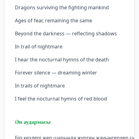
Dragons surviving the fighting mankind
Ages of fear, remaining the same
Beyond the darkness — reflecting shadows
In trail of nightmare
I hear the nocturnal hymns of the death
Forever silence — dreaming winter
In trails of nightmare
I feel the nocturnal hymns of red blood
Ән аудармасы
Бір кездері жер шарында жүрген жауынгерлер сия