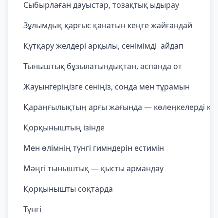
Сыбырлаған дауыстар, тозақтық ыдырау
Зұлымдық қарғыс қанатын кеңге жайғандай
Құтқару желдері арқылы, сенімімді айдап
Тыныштық бұзылатындықтан, аспанда от
Жауынгеріңізге сеніңіз, сонда мен тұрамын
Қараңғылықтың арғы жағында — көлеңкелерді көр
Қорқыныштың ізінде
Мен өлімнің түнгі гимндерін естимін
Мәңгі тыныштық — қысты армандау
Қорқынышты соқтарда
Түнгі