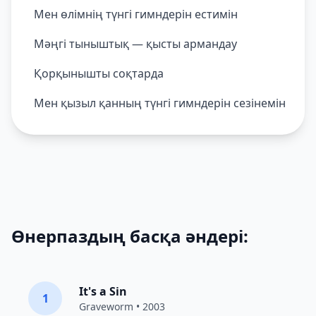
Мен өлімнің түнгі гимндерін естимін
Мәңгі тыныштық — қысты армандау
Қорқынышты соқтарда
Мен қызыл қанның түнгі гимндерін сезінемін
Өнерпаздың басқа әндері:
It's a Sin
1
Graveworm
• 2003