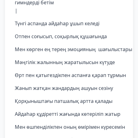
гимнд
|
Түнгі аспанда айдаһар ұшып келеді
Отпен соғысып, соқырлық құшағында
Мен көрген ең терең эмоцияның шағылыстары
Мәңгілік жалынның жаратылысын күтуде
Өрт пен қатыгездікпен аспанға қарап тұрмын
Жанып жатқан жандардың ашуын сезіну
Қорқыныштағы патшалық артта қалады
Айдаһар құдіретті жағында көтеріліп жатыр
Мен өшпенділікпен оның өмірімен күресемін