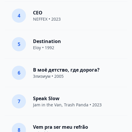
CEO
4
NEFFEX
• 2023
Destination
5
Eloy
• 1992
В моё детство, где дорога?
6
Элизиум
• 2005
Speak Slow
7
Jam in the Van
, Trash Panda • 2023
Vem pra ser meu refrão
8