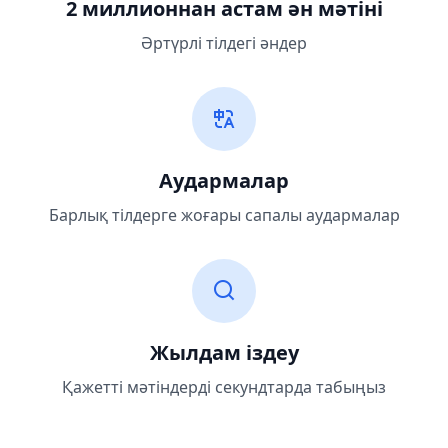
2 миллионнан астам ән мәтіні
Әртүрлі тілдегі әндер
Аудармалар
Барлық тілдерге жоғары сапалы аудармалар
Жылдам іздеу
Қажетті мәтіндерді секундтарда табыңыз