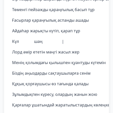
Төменгі пейзажды қараңғылық басып тұр
Ғасырлар қараңғылық аспанды ашады
Айдаһар жарықты күтіп, қарап тұр
Күл шаң |
Лорд әмір ететін мәңгі жасыл жер
Менің қолымдағы қылышпен қуантуды күтемін
Біздің аңыздарды сақтаушыларға сенім
Құқық қорғаушысы өз тағында қалады
Зұлымдықпен күресу, олардың жанын жою
Қарғалар ұшатындай жаратылыстардың көлеңкел