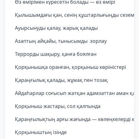
Өз өмірімен күресетін болады — өз өмірі
Қылышымдағы қан, сенің құштарлығыңды сеземін
Ауырсынуды қалау, жарық қалады
Азаптың айқайы, тынысымды зорлау
Террорды шақыру, қанға боялған
Қорқынышқа оранған, қорқыныш көріністері
Қараңғылық қалады, жұмақ пен тозақ
Айдаһарлар соғысып жатқан адамзаттан аман қа
Қорқыныш жастары, сол қалпында
Қараңғылықтың арғы жағында — көлеңкелерді көр
Қорқыныштың ізінде