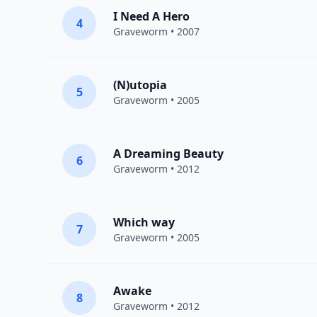
I Need A Hero
4
Graveworm
• 2007
(N)utopia
5
Graveworm
• 2005
A Dreaming Beauty
6
Graveworm
• 2012
Which way
7
Graveworm
• 2005
Awake
8
Graveworm
• 2012