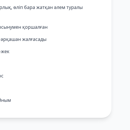
лық, өліп бара жатқан әлем туралы
ырсынумен қоршалған
м әрқашан жалғасады
-жек
ос
айным