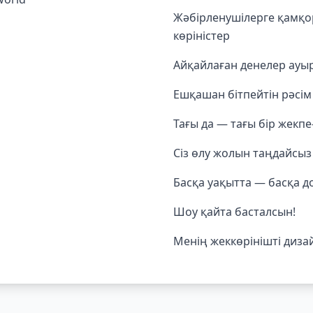
Жәбірленушілерге қамқор
көріністер
Айқайлаған денелер ау
Ешқашан бітпейтін рәсі
Тағы да — тағы бір жекпе
Сіз өлу жолын таңдайсыз
Басқа уақытта — басқа д
Шоу қайта басталсын!
Менің жеккөрінішті диз