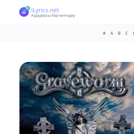
iLyrics.net
Аудармасы бар мәтіндер
#
A
B
C