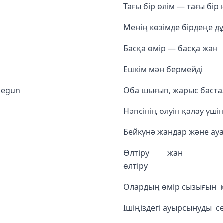
Тағы бір өлім — тағы бір 
Менің көзімде бірдеңе д
Басқа өмір — басқа жан
Ешкім мән бермейді
 begun
Оба шығып, жарыс баст
Нәпсінің өлуін қалау үшін
Бейкүнә жандар және ауа
Ө
өлтіру
Олардың өмір сызығын ке
Ішіңіздегі ауырсынуды с