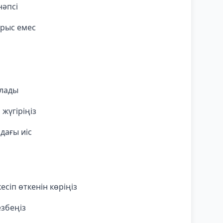
нәпсі
ұрыс емес
алады
 жүгіріңіз
дағы иіс
лтір
сіп өткенін көріңіз
езбеңіз