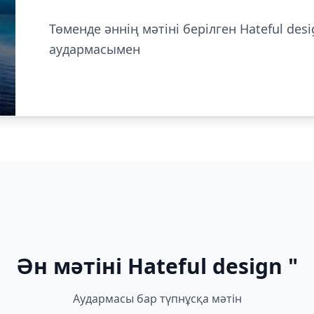
Төменде әннің мәтіні берілген Hateful desi
аудармасымен
Ән мәтіні Hateful design "
Аудармасы бар түпнұсқа мәтін