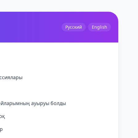
Русский
English
ессиялары
 ойларымның ауыруы болды
оқ
р