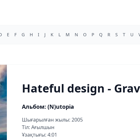
D
E
F
G
H
I
J
K
L
M
N
O
P
Q
R
S
T
U
Hateful design - Gr
Альбом: (N)utopia
Шығарылған жылы: 2005
Тіл: Ағылшын
Ұзақтығы: 4:01