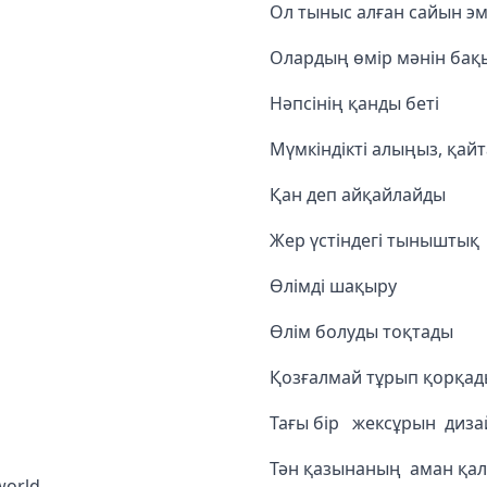
Ол тыныс алған сайын э
Олардың өмір мәнін ба
Нәпсінің қанды беті
Мүмкіндікті алыңыз, қай
Қан деп айқайлайды
Жер үстіндегі тыныштық
Өлімді шақыру
Өлім болуды тоқтады
Қозғалмай тұрып қорқад
Тағы бір жексұрын диз
Тән қазынаның аман қа
world