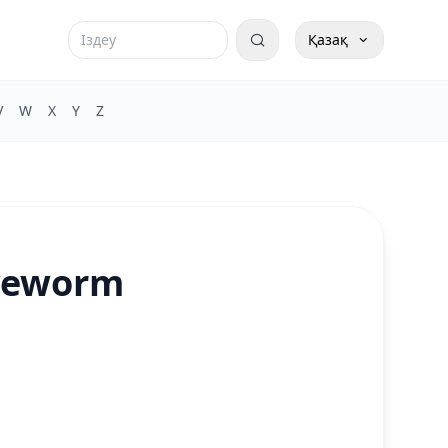
Қазақ
V
W
X
Y
Z
aveworm