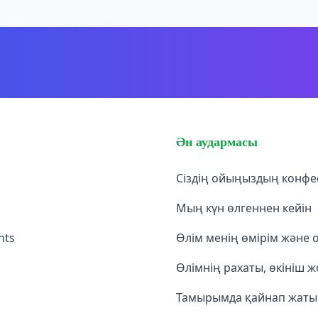
Ән аудармасы
Сіздің ойыңыздың конф
Мың күн өлгеннен кейін
hts
Өлім менің өмірім және
Өлімнің рахаты, өкініш ж
Тамырымда қайнап жаты