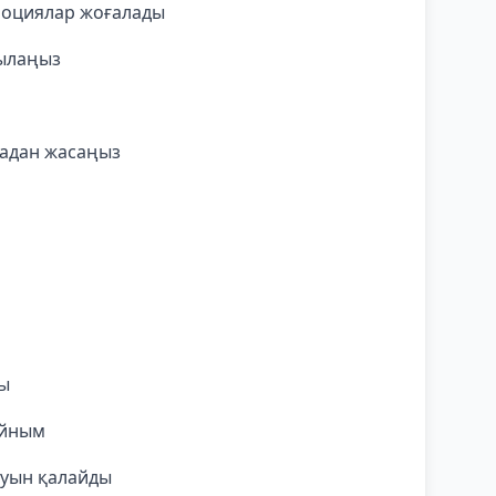
моциялар жоғалады
қылаңыз
тадан жасаңыз
ы
айным
луын қалайды