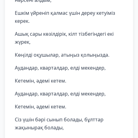
нәрсені алдым,
Ешкім үйреніп қалмас үшін дереу кетуіміз
керек.
Ашық сары көзілдірік, кілт тізбегіндегі екі
жүрек,
Көңілді оқушылар, атыңыз қолыңызда.
Аудандар, кварталдар, елді мекендер,
Кетемін, әдемі кетем.
Аудандар, кварталдар, елді мекендер,
Кетемін, әдемі кетем.
Сіз үшін бәрі сынып болады, бұлттар
жақынырақ болады,