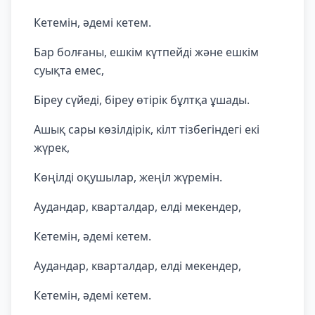
Кетемін, әдемі кетем.
Бар болғаны, ешкім күтпейді және ешкім
суықта емес,
Біреу сүйеді, біреу өтірік бұлтқа ұшады.
Ашық сары көзілдірік, кілт тізбегіндегі екі
жүрек,
Көңілді оқушылар, жеңіл жүремін.
Аудандар, кварталдар, елді мекендер,
Кетемін, әдемі кетем.
Аудандар, кварталдар, елді мекендер,
Кетемін, әдемі кетем.