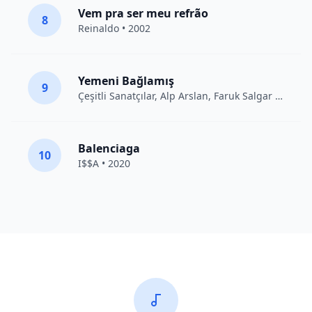
Vem pra ser meu refrão
8
Reinaldo • 2002
Yemeni Bağlamış
9
Çeşitli Sanatçılar
, Alp Arslan, Faruk Salgar • 2012
Balenciaga
10
I$$A • 2020