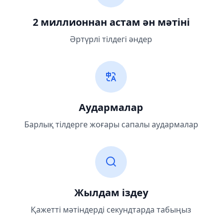
2 миллионнан астам ән мәтіні
Әртүрлі тілдегі әндер
Аудармалар
Барлық тілдерге жоғары сапалы аудармалар
Жылдам іздеу
Қажетті мәтіндерді секундтарда табыңыз