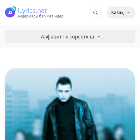
iLyrics.net
Қазақ
Аудармасы бар мәтіндер
Алфавиттік көрсеткіш