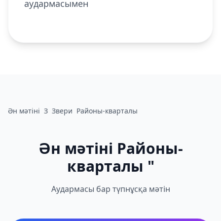
аудармасымен
Ән мәтіні
З
Звери
Районы-кварталы
Ән мәтіні Районы-
кварталы "
Аудармасы бар түпнұсқа мәтін