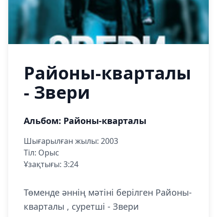
Районы-кварталы
- Звери
Альбом: Районы-кварталы
Шығарылған жылы: 2003
Тіл: Орыс
Ұзақтығы: 3:24
Төменде әннің мәтіні берілген Районы-
кварталы , суретші - Звери