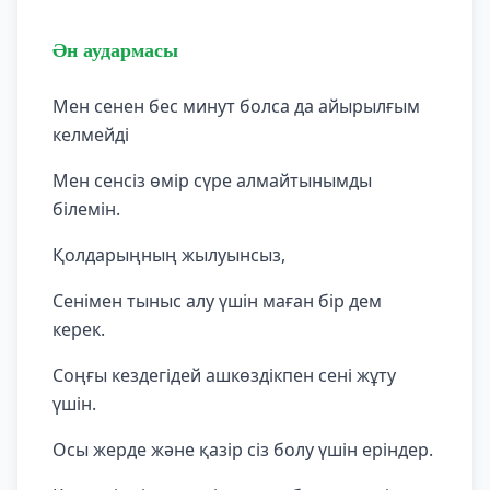
Ән аудармасы
Мен сенен бес минут болса да айырылғым
келмейді
Мен сенсіз өмір сүре алмайтынымды
білемін.
Қолдарыңның жылуынсыз,
Сенімен тыныс алу үшін маған бір дем
керек.
Соңғы кездегідей ашкөздікпен сені жұту
үшін.
Осы жерде және қазір сіз болу үшін еріндер.