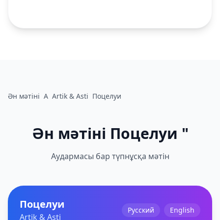
Ән мәтіні
A
Artik & Asti
Поцелуи
Ән мәтіні Поцелуи "
Аудармасы бар түпнұсқа мәтін
Поцелуи
Русский
English
Artik & Asti