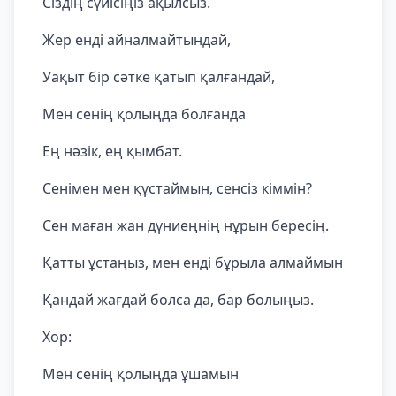
Сіздің сүйісіңіз ақылсыз.
Жер енді айналмайтындай,
Уақыт бір сәтке қатып қалғандай,
Мен сенің қолыңда болғанда
Ең нәзік, ең қымбат.
Сенімен мен құстаймын, сенсіз кіммін?
Сен маған жан дүниеңнің нұрын бересің.
Қатты ұстаңыз, мен енді бұрыла алмаймын
Қандай жағдай болса да, бар болыңыз.
Хор:
Мен сенің қолыңда ұшамын