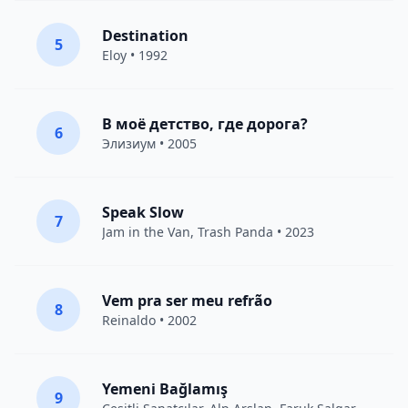
Destination
5
Eloy
• 1992
В моё детство, где дорога?
6
Элизиум
• 2005
Speak Slow
7
Jam in the Van
, Trash Panda • 2023
Vem pra ser meu refrão
8
Reinaldo • 2002
Yemeni Bağlamış
9