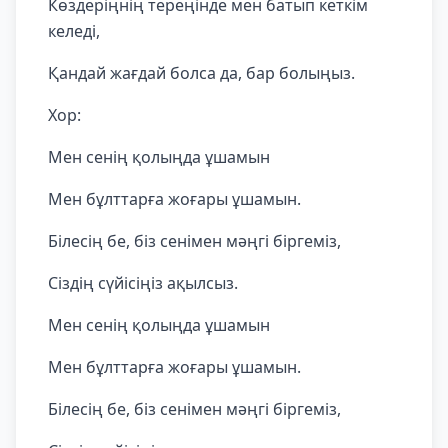
Көздеріңнің тереңінде мен батып кеткім
келеді,
Қандай жағдай болса да, бар болыңыз.
Хор:
Мен сенің қолыңда ұшамын
Мен бұлттарға жоғары ұшамын.
Білесің бе, біз сенімен мәңгі біргеміз,
Сіздің сүйісіңіз ақылсыз.
Мен сенің қолыңда ұшамын
Мен бұлттарға жоғары ұшамын.
Білесің бе, біз сенімен мәңгі біргеміз,