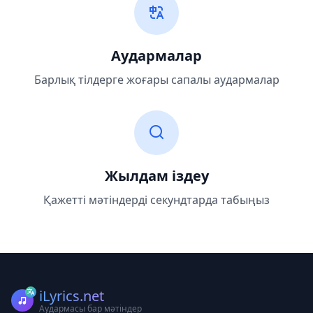
Аудармалар
Барлық тілдерге жоғары сапалы аудармалар
Жылдам іздеу
Қажетті мәтіндерді секундтарда табыңыз
iLyrics.net
Аудармасы бар мәтіндер