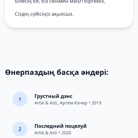
Білесің бе, біз сенімен мәңгі біргеміз,
Сіздің сүйісіңіз ақылсыз.
Өнерпаздың басқа әндері:
Грустный дэнс
1
Artik & Asti
,
Артём Качер
• 2019
Последний поцелуй
2
Artik & Asti
• 2020