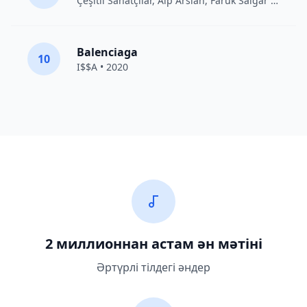
Çeşitli Sanatçılar
, Alp Arslan, Faruk Salgar • 2012
Balenciaga
10
I$$A • 2020
2 миллионнан астам ән мәтіні
Әртүрлі тілдегі әндер