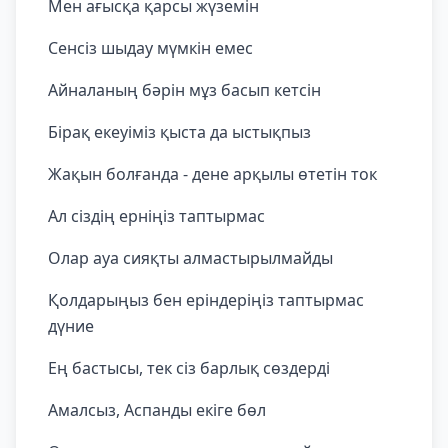
Мен ағысқа қарсы жүземін
Сенсіз шыдау мүмкін емес
Айналаның бәрін мұз басып кетсін
Бірақ екеуіміз қыста да ыстықпыз
Жақын болғанда - дене арқылы өтетін ток
Ал сіздің ерніңіз таптырмас
Олар ауа сияқты алмастырылмайды
Қолдарыңыз бен еріндеріңіз таптырмас
дүние
Ең бастысы, тек сіз барлық сөздерді
Амалсыз, Аспанды екіге бөл