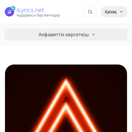
iLyrics.net
Қазақ
Аудармасы бар мәтіндер
Алфавиттік көрсеткіш