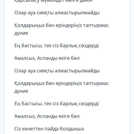
Қарсыласу мүмкіндігі нөлге дейін
Олар ауа сияқты алмастырылмайды
Қолдарыңыз бен еріндеріңіз таптырмас
дүние
Ең бастысы, тек сіз барлық сөздерді
Амалсыз, Аспанды екіге бөл
Олар ауа сияқты алмастырылмайды
Қолдарыңыз бен еріндеріңіз таптырмас
дүние
Ең бастысы, тек сіз барлық сөздерді
Амалсыз, Аспанды екіге бөл
Сіз кенеттен пайда болдыңыз