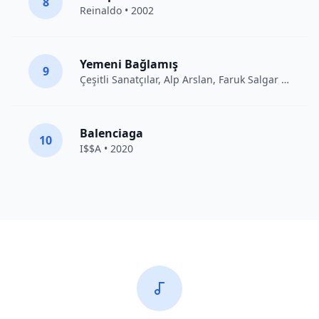
8
Reinaldo • 2002
Yemeni Bağlamış
9
Çeşitli Sanatçılar
, Alp Arslan, Faruk Salgar • 2012
Balenciaga
10
I$$A • 2020