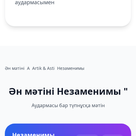
аудармасымен
Ән мәтіні
A
Artik & Asti
Незаменимы
Ән мәтіні Незаменимы "
Аудармасы бар түпнұсқа мәтін
Незаменимы