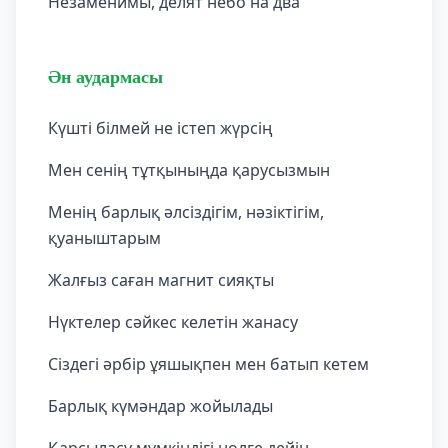
Незаменимы, делят небо на два
Ән аудармасы
Күшті білмей не істеп жүрсің
Мен сенің тұтқыныңда қарусызмын
Менің барлық әлсіздігім, нәзіктігім,
қуаныштарым
Жалғыз саған магнит сияқты
Нүктелер сәйкес келетін жанасу
Сіздегі әрбір ұяшықпен мен батып кетем
Барлық күмәндар жойылады