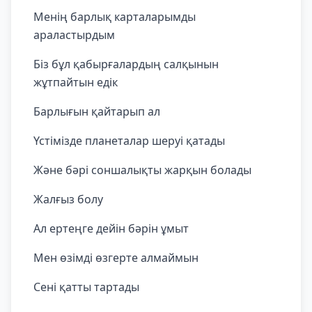
Менің барлық карталарымды
араластырдым
Біз бұл қабырғалардың салқынын
жұтпайтын едік
Барлығын қайтарып ал
Үстімізде планеталар шеруі қатады
Және бәрі соншалықты жарқын болады
Жалғыз болу
Ал ертеңге дейін бәрін ұмыт
Мен өзімді өзгерте алмаймын
Сені қатты тартады