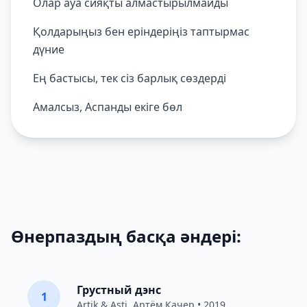
Олар ауа сияқты алмастырылмайды
Қолдарыңыз бен еріндеріңіз таптырмас
дүние
Ең бастысы, тек сіз барлық сөздерді
Амалсыз, Аспанды екіге бөл
Өнерпаздың басқа әндері:
Грустный дэнс
1
Artik & Asti
,
Артём Качер
• 2019