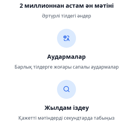
2 миллионнан астам ән мәтіні
Әртүрлі тілдегі әндер
Аудармалар
Барлық тілдерге жоғары сапалы аудармалар
Жылдам іздеу
Қажетті мәтіндерді секундтарда табыңыз