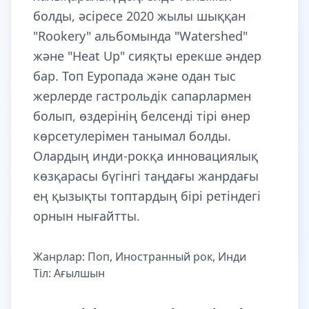
болды, әсіресе 2020 жылы шыққан
"Rookery" альбомында "Watershed"
және "Heat Up" сияқты ерекше әндер
бар. Топ Еуропада және одан тыс
жерлерде гастрольдік сапарлармен
болып, өздерінің белсенді тірі өнер
көрсетулерімен танымал болды.
Олардың инди-рокқа инновациялық
көзқарасы бүгінгі таңдағы жанрдағы
ең қызықты топтардың бірі ретіндегі
орнын нығайтты.
Жанрлар: Поп, Иностранный рок, Инди
Тіл: Ағылшын