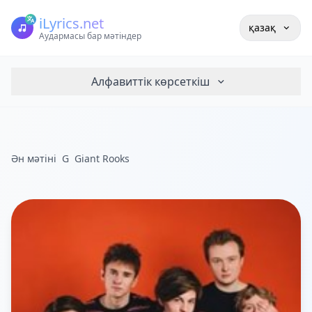
iLyrics.net
қазақ
Аудармасы бар мәтіндер
Алфавиттік көрсеткіш
Ән мәтіні
G
Giant Rooks