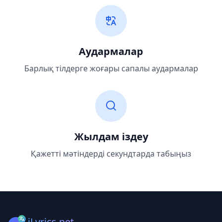
Аудармалар
Барлық тілдерге жоғары сапалы аудармалар
Жылдам іздеу
Қажетті мәтіндерді секундтарда табыңыз
iLyrics.net