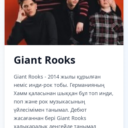
Giant Rooks
Giant Rooks - 2014 жылы құрылған
неміс инди-рок тобы. Германияның
Хамм қаласынан шыққан бұл топ инди,
поп және рок музыкасының
үйлесімімен танымал. Дебют
жасағаннан бері Giant Rooks
халықаралық деңгейде танымал