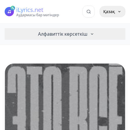
iLyrics.net
Қазақ
Аудармасы бар мәтіндер
Алфавиттік көрсеткіш