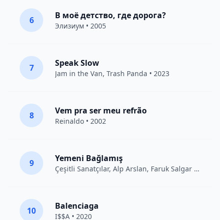
В моё детство, где дорога?
6
Элизиум
• 2005
Speak Slow
7
Jam in the Van
, Trash Panda • 2023
Vem pra ser meu refrão
8
Reinaldo • 2002
Yemeni Bağlamış
9
Çeşitli Sanatçılar
, Alp Arslan, Faruk Salgar • 2012
Balenciaga
10
I$$A • 2020