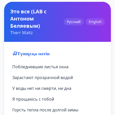
Это все (LAB с
Антоном
Русский
English
Беляевым)
Therr Maitz
Түпнұсқа мәтін
Побледневшие листья окна
Зарастают прозрачной водой
У воды нет ни смерти, ни дна
Я прощаюсь с тобой
Горсть тепла после долгой зимы