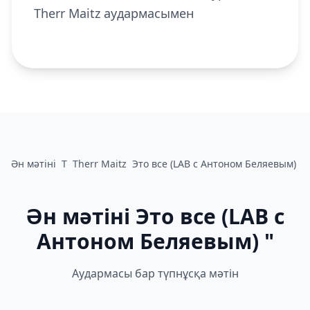
Therr Maitz аудармасымен
Ән мәтіні
T
Therr Maitz
Это все (LAB с Антоном Беляевым)
Ән мәтіні Это все (LAB с
Антоном Беляевым) "
Аудармасы бар түпнұсқа мәтін