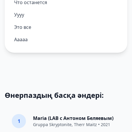
Что останется
Уууу
Это все
Ааааа
Өнерпаздың басқа әндері:
Maria (LAB c Антоном Беляевым)
1
Gruppa Skryptonite
,
Therr Maitz
• 2021