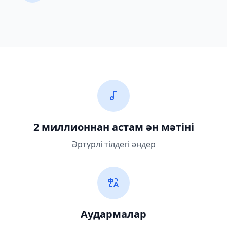
2 миллионнан астам ән мәтіні
Әртүрлі тілдегі әндер
Аудармалар