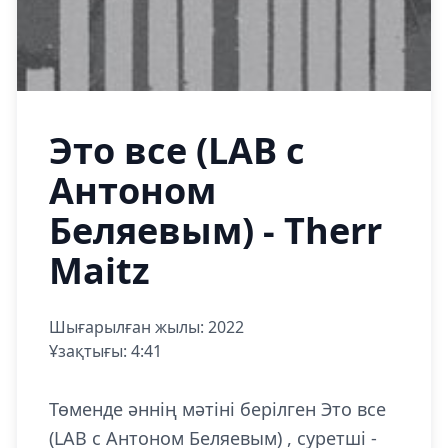
Это все (LAB с
Антоном
Беляевым) - Therr
Maitz
Шығарылған жылы: 2022
Ұзақтығы: 4:41
Төменде әннің мәтіні берілген Это все
(LAB с Антоном Беляевым) , суретші -