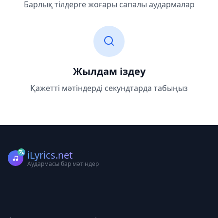
Барлық тілдерге жоғары сапалы аудармалар
Жылдам іздеу
Қажетті мәтіндерді секундтарда табыңыз
iLyrics.net
Аудармасы бар мәтіндер