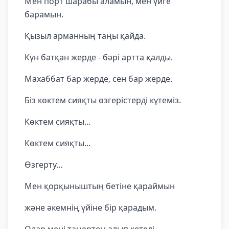
Мен порт шарабы аламын, мен үйге
барамын.
Қызыл арманның таңы қайда.
Күн батқан жерде - бәрі артта қалды.
Махаббат бар жерде, сен бар жерде.
Біз көктем сияқты өзгерістерді күтеміз.
Көктем сияқты...
Көктем сияқты...
Өзгерту…
Мен қорқыныштың бетіне қараймын
және әкемнің үйіне бір қарадым.