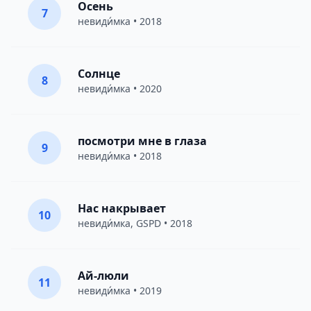
Осень
7
невиди́мка
• 2018
Солнце
8
невиди́мка
• 2020
посмотри мне в глаза
9
невиди́мка
• 2018
Нас накрывает
10
невиди́мка
,
GSPD
• 2018
Ай-люли
11
невиди́мка
• 2019