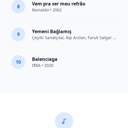
Vem pra ser meu refrão
8
Reinaldo • 2002
Yemeni Bağlamış
9
Çeşitli Sanatçılar
, Alp Arslan, Faruk Salgar • 2012
Balenciaga
10
I$$A • 2020