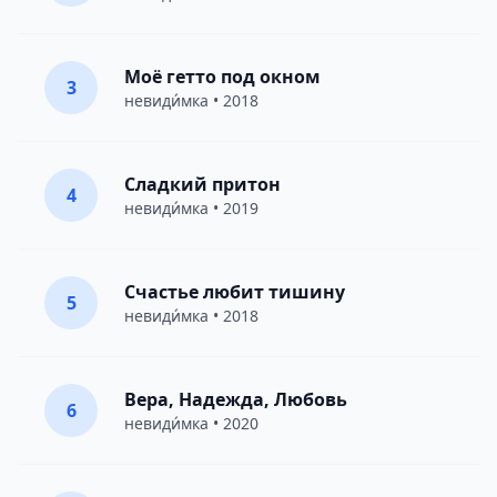
Моё гетто под окном
3
невиди́мка
• 2018
Сладкий притон
4
невиди́мка
• 2019
Счастье любит тишину
5
невиди́мка
• 2018
Вера, Надежда, Любовь
6
невиди́мка
• 2020