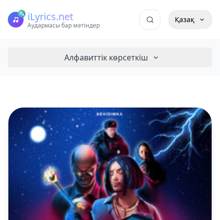
iLyrics.net
Қазақ
Аудармасы бар мәтіндер
Алфавиттік көрсеткіш