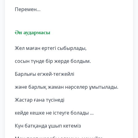
Перемен…
Ән аудармасы
Жел маған ертегі сыбырлады,
сосын түнде бір жерде болдым.
Барлығы егжей-тегжейлі
және барлық жаман нәрселер ұмытылады.
Жастар ғана түсінеді
кейде кешке не істеуге болады ...
Күн батқанда ұшып кетеміз