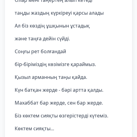
Олар мені таңертең алып кетеді
таңды жаздың күркіреуі қарсы алады
Ал біз көздің ұшқынын ұстадық
және таңға дейін сүйді.
Соңғы рет болғандай
бір-біріміздің көзімізге қараймыз.
Қызыл арманның таңы қайда.
Күн батқан жерде - бәрі артта қалды.
Махаббат бар жерде, сен бар жерде.
Біз көктем сияқты өзгерістерді күтеміз.
Көктем сияқты...