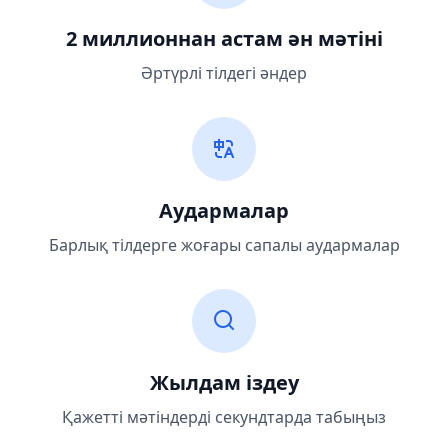
2 миллионнан астам ән мәтіні
Әртүрлі тілдегі әндер
Аудармалар
Барлық тілдерге жоғары сапалы аудармалар
Жылдам іздеу
Қажетті мәтіндерді секундтарда табыңыз