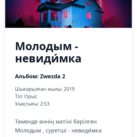
Молодым -
невиди́мка
Альбом: Zwezda 2
Шығарылған жылы: 2019
Тіл: Орыс
Ұзақтығы: 2:53
Төменде әннің мәтіні берілген
Молодым , суретші - невиди́мка