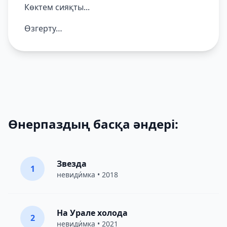
Көктем сияқты...
Өзгерту…
Өнерпаздың басқа әндері:
Звезда
1
невиди́мка
• 2018
На Урале холода
2
невиди́мка
• 2021