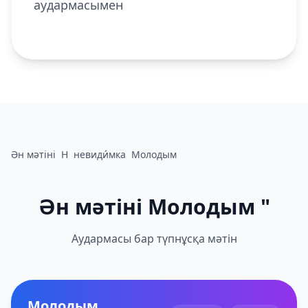
аудармасымен
Ән мәтіні
Н
невиди́мка
Молодым
Ән мәтіні Молодым "
Аудармасы бар түпнұсқа мәтін
Молодым