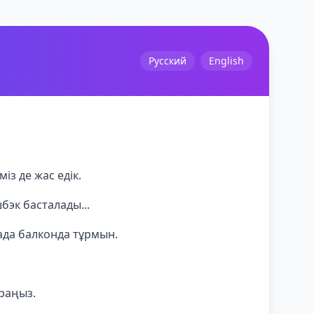
Русский
English
із де жас едік.
бэк басталады...
ада балконда тұрмын.
араңыз.