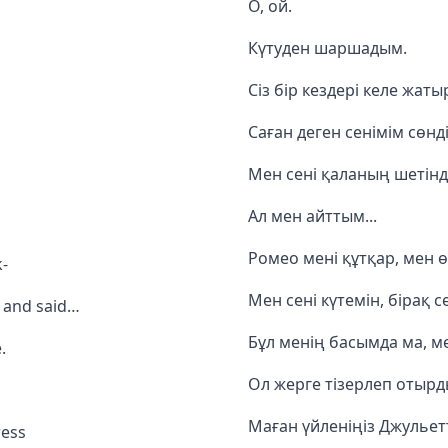
О, ой.
Күтуден шаршадым.
Сіз бір кездері келе жат
Саған деген сенімім сөнді
Мен сені қаланың шетінде
Ал мен айттым...
Ромео мені құтқар, мен ө
k-
Мен сені күтемін, бірақ 
g and said…
Бұл менің басымда ма, м
.
Ол жерге тізерлеп отырды
Маған үйленіңіз Джульет
ress