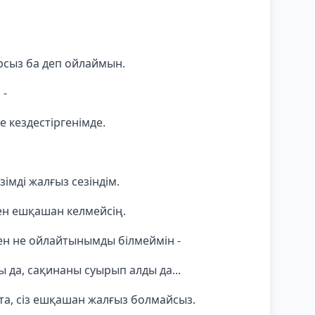
ырсыз ба деп ойлаймын.
 -
 кездестіргенімде.
зімді жалғыз сезіндім.
сен ешқашан келмейсің.
ен не ойлайтынымды білмеймін -
 да, сақинаны суырып алды да...
та, сіз ешқашан жалғыз болмайсыз.