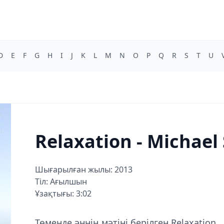
D
E
F
G
H
I
J
K
L
M
N
O
P
Q
R
S
T
U
Relaxation - Michael
Шығарылған жылы: 2013
Тіл: Ағылшын
Ұзақтығы: 3:02
Төменде әннің мәтіні берілген Relaxation ,