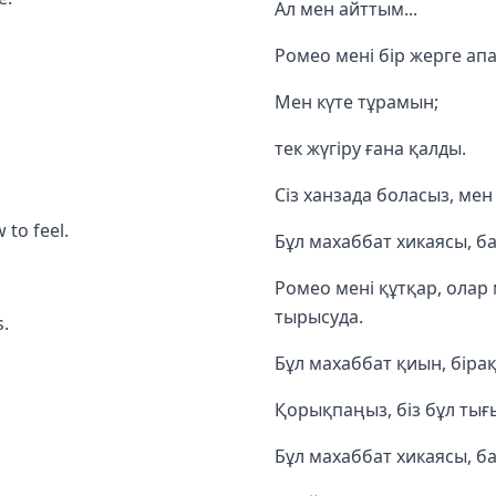
Ал мен айттым...
Ромео мені бір жерге апа
Мен күте тұрамын;
тек жүгіру ғана қалды.
Сіз ханзада боласыз, ме
 to feel.
Бұл махаббат хикаясы, бал
Ромео мені құтқар, олар 
тырысуда.
s.
Бұл махаббат қиын, біра
Қорықпаңыз, біз бұл ты
Бұл махаббат хикаясы, ба