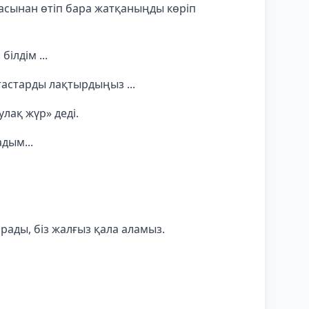
расынан өтіп бара жатқаныңды көріп
білдім ...
тастарды лақтырдыңыз ...
лақ жүр» деді.
дым...
рады, біз жалғыз қала аламыз.