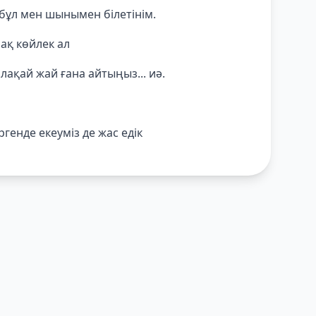
 бұл мен шынымен білетінім.
ақ көйлек ал
лақай жай ғана айтыңыз... иә.
ргенде екеуміз де жас едік