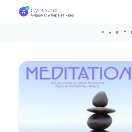
iLyrics.net
Аудармасы бар мәтіндер
#
A
B
C