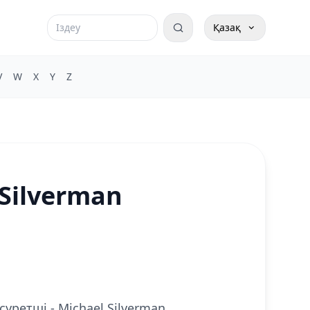
Қазақ
V
W
X
Y
Z
 Silverman
 суретші - Michael Silverman