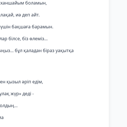
н ханшайым боламын,
лақай, иә деп айт.
 үшін бақшаға барамын.
ар білсе, біз өлеміз...
ңыз... бұл қаладан біраз уақытқа
ен қызыл әріп едім,
лақ жүр» деді -
олдың...
ма