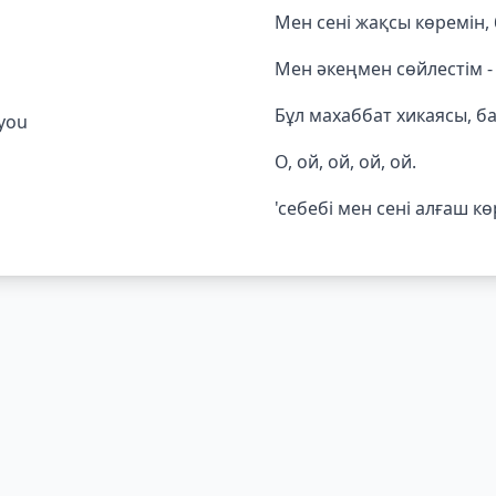
Мен сені жақсы көремін,
Мен әкеңмен сөйлестім - 
Бұл махаббат хикаясы, ба
 you
О, ой, ой, ой, ой.
'себебі мен сені алғаш кө