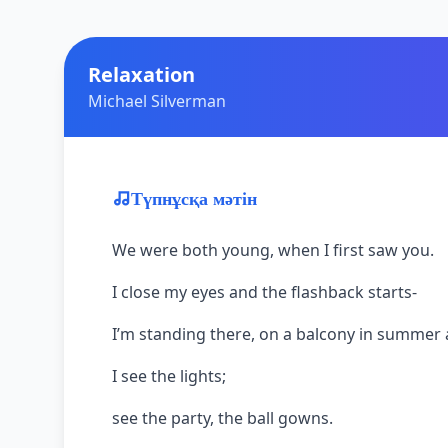
Relaxation
Michael Silverman
Түпнұсқа мәтін
We were both young, when I first saw you.
I close my eyes and the flashback starts-
I’m standing there, on a balcony in summer a
I see the lights;
see the party, the ball gowns.