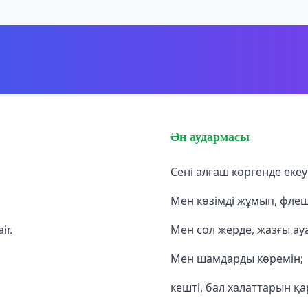
Ән аудармасы
Сені алғаш көргенде екеум
Мен көзімді жұмып, флеш
ir.
Мен сол жерде, жазғы ау
Мен шамдарды көремін;
кешті, бал халаттарын қ