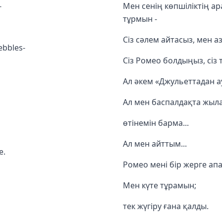
-
Мен сенің көпшіліктің а
тұрмын -
Сіз сәлем айтасыз, мен аз 
ebbles-
Сіз Ромео болдыңыз, сіз 
Ал әкем «Джульеттадан ау
Ал мен баспалдақта жыла
өтінемін барма...
Ал мен айттым...
e.
Ромео мені бір жерге апа
Мен күте тұрамын;
тек жүгіру ғана қалды.