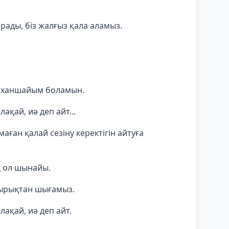
рады, біз жалғыз қала аламыз.
н ханшайым боламын.
ақай, иә деп айт...
маған қалай сезіну керектігін айтуға
қ ол шынайы.
ғырықтан шығамыз.
лақай, иә деп айт.