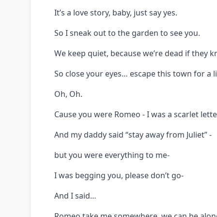
It’s a love story, baby, just say yes.
So I sneak out to the garden to see you.
We keep quiet, because we’re dead if they k
So close your eyes… escape this town for a lit
Oh, Oh.
Cause you were Romeo - I was a scarlet lette
And my daddy said “stay away from Juliet” -
but you were everything to me-
I was begging you, please don’t go-
And I said…
Romeo take me somewhere, we can be alon