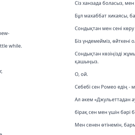
Сіз ханзада боласыз, ме
Бұл махаббат хикаясы, ба
Сондықтан мен сені көру
new-
Біз үндемейміз, өйткені ол
tle while.
Сондықтан көзіңізді жұмы
қашыңыз.
r,
О, ой.
Себебі сен Ромео едің - м
Ал әкем «Джульеттадан ау
бірақ сен мен үшін бәрі б
Мен сенен өтінемін, бар
e.