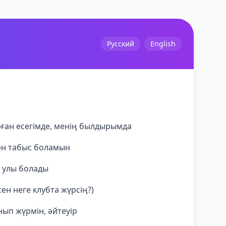
Русский
English
ұрған есегімде, менің былдырымда
ен табыс боламын
қ улы болады
ен неге клубта жүрсің?)
нып жүрмін, әйтеуір