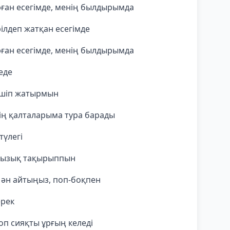
ұрған есегімде, менің былдырымда
рілдеп жатқан есегімде
ұрған есегімде, менің былдырымда
еде
 ішіп жатырмын
ің қалталарыма тура барады
түлегі
 қызық тақырыппын
 ән айтыңыз, поп-боқпен
ерек
оп сияқты ұрғың келеді