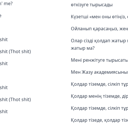
in' me?
өткізуге тырысады
e
Күзетші «мен оны өтіңіз,
Ойланып қарасаңыз, жеңі
shit
Олар сізді қолдап жатыр
жатыр ма?
hit (Thot shit)
Мені ренжітуге тырысат
shit
Мен Жазу академиясыны
Қолдар тіземде, сілкіп т
shit
Қолдар менің тіземде, ді
hit (Thot shit)
Қолдар тіземде, сілкіп т
shit
Қолдар тізеде, қолдар тіз