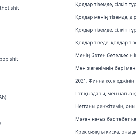
Қолдар тіземде, сілкіп т
thot shit
Қолдар менің тіземде, ді
Қолдар тіземде, сілкіп т
Қолдар тізеде, қолдар тіз
Менің бөтен бөтелкесін
pop shit
Мен жегенімнің бәрі мен
2021, Финна колледжінің 
Гот қыздары, мен нағыз
Ah)
Негганы ренжітемін, оны
Маған нағыз бас төбет к
m
Крек сияқты киска, оны д