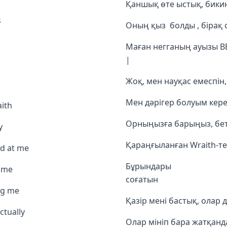
Қаншық өте ыстық, бикин
s
Оның қыз болды , бірақ о
Маған н
|
Жоқ, мен науқас емеспін,
Мен дәрігер болуым кере
aith
Орныңызға барыңы
y
Қараңғыланған Wraith-те
d at me
Бұрындары Мен 
s me
соғатын ���
ag me
Қазір мені бастық, олар
actually
Олар мініп бара жатқанда