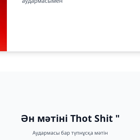
аудармасымен
Ән мәтіні Thot Shit "
Аудармасы бар түпнұсқа мәтін