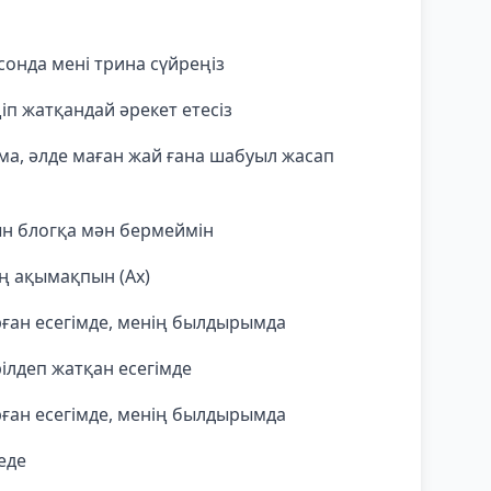
 сонда мені трина сүйреңіз
п жатқандай әрекет етесіз
 ма, әлде маған жай ғана шабуыл жасап
ын блогқа мән бермеймін
ң ақымақпын (Ах)
ұрған есегімде, менің былдырымда
рілдеп жатқан есегімде
ұрған есегімде, менің былдырымда
еде