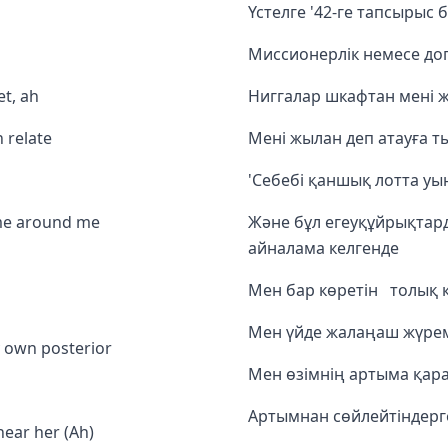
Үстелге '42-ге тапсырыс 
Миссионерлік немесе до
et, ah
Ниггалар шкафтан мені же
n relate
Мені жылан деп атауға 
'Себебі қаншық лотта уын
ome around me
Және бұл егеуқұйрықтард
айналама келгенде
Мен бар көретін толық к
Мен үйде жалаңаш жүре
y own posterior
Мен өзімнің артыма қара
Артымнан сөйлейтіндерг
hear her (Ah)