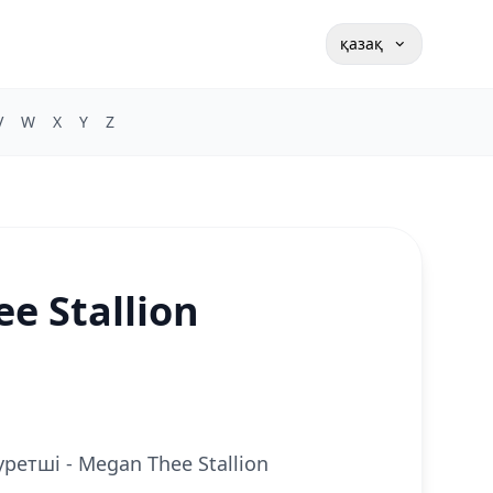
қазақ
V
W
X
Y
Z
ee Stallion
уретші - Megan Thee Stallion