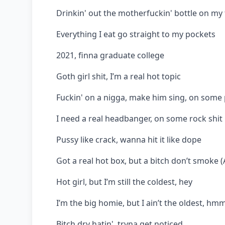
Drinkin' out the motherfuckin' bottle on my 
Everything I eat go straight to my pockets
2021, finna graduate college
Goth girl shit, I’m a real hot topic
Fuckin' on a nigga, make him sing, on some 
I need a real headbanger, on some rock shit
Pussy like crack, wanna hit it like dope
Got a real hot box, but a bitch don’t smoke (
Hot girl, but I’m still the coldest, hey
I’m the big homie, but I ain’t the oldest, hm
Bitch dry hatin', tryna get noticed