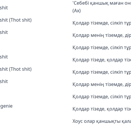
'Себебі қаншық маған оны
shit
(Ах)
hit (Thot shit)
Қолдар тіземде, сілкіп т
shit
Қолдар менің тіземде, ді
Қолдар тіземде, сілкіп т
shit
Қолдар тізеде, қолдар тіз
hit (Thot shit)
Қолдар тіземде, сілкіп т
shit
Қолдар менің тіземде, ді
Қолдар тіземде, сілкіп т
 genie
Қолдар тізеде, қолдар тіз
Хоус олар қаншықты қал