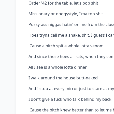
Order '42 for the table, let’s pop shit
Missionary or doggystyle, I’ma top shit
Pussy-ass niggas hatin' on me from the clos
Hoes tryna call me a snake, shit, I guess I ca
'Cause a bitch spit a whole lotta venom
And since these hoes all rats, when they c
All I see is a whole lotta dinner
I walk around the house butt-naked
And I stop at every mirror just to stare at m
I don’t give a fuck who talk behind my back
'Cause the bitch knew better than to let me 