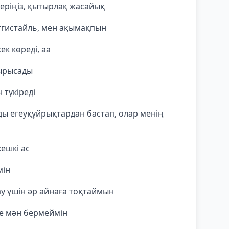
беріңіз, қытырлақ жасайық
ггистайль, мен ақымақпын
к көреді, аа
тырысады
 түкіреді
ы егеуқұйрықтардан бастап, олар менің
ешкі ас
мін
у үшін әр айнаға тоқтаймын
е мән бермеймін