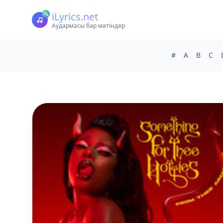
iLyrics.net
Аудармасы бар мәтіндер
#
A
B
C