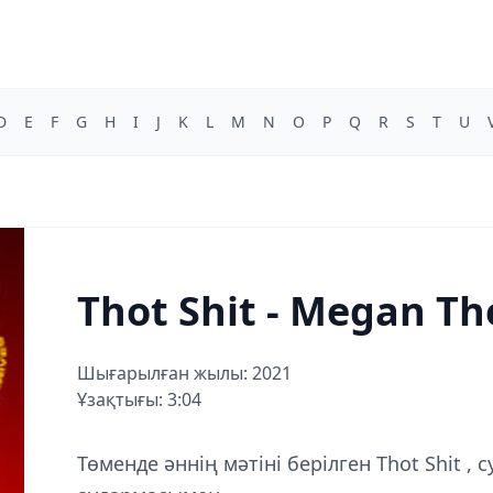
D
E
F
G
H
I
J
K
L
M
N
O
P
Q
R
S
T
U
Thot Shit - Megan Th
Шығарылған жылы: 2021
Ұзақтығы: 3:04
Төменде әннің мәтіні берілген Thot Shit , с