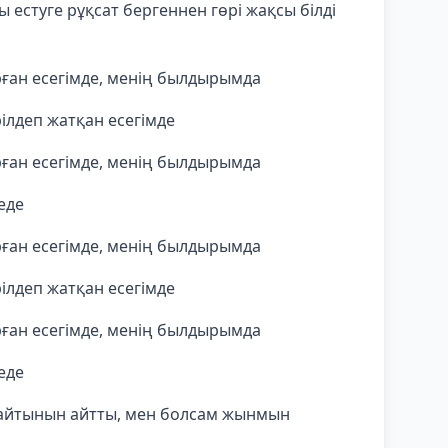
 естуге рұқсат бергеннен гөрі жақсы білді
ұрған есегімде, менің былдырымда
рілдеп жатқан есегімде
ұрған есегімде, менің былдырымда
еде
ұрған есегімде, менің былдырымда
рілдеп жатқан есегімде
ұрған есегімде, менің былдырымда
еде
айтынын айтты, мен болсам жынмын