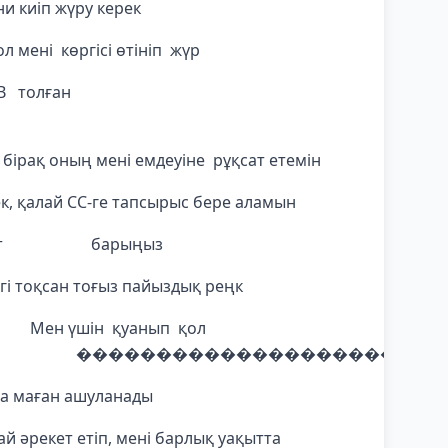
и киіп жүру керек
л мені көргісі өтініп жүр
егганың ауызы ВВ
 бірақ оның мені емдеуіне рұқсат етемін
к, қалай CC-ге тапсырыс бере аламын
з, бет барыңыз
гі тоқсан тоғыз пайыздық реңк
үшін қуанып қол
�������������������������
 да маған ашуланады
й әрекет етіп, мені барлық уақытта