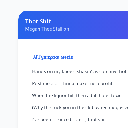
Thot Shit
Megan Thee Stallion
Түпнұсқа мәтін
Hands on my knees, shakin' ass, on my thot 
Post me a pic, finna make me a profit
When the liquor hit, then a bitch get toxic
(Why the fuck you in the club when niggas wi
I’ve been lit since brunch, thot shit