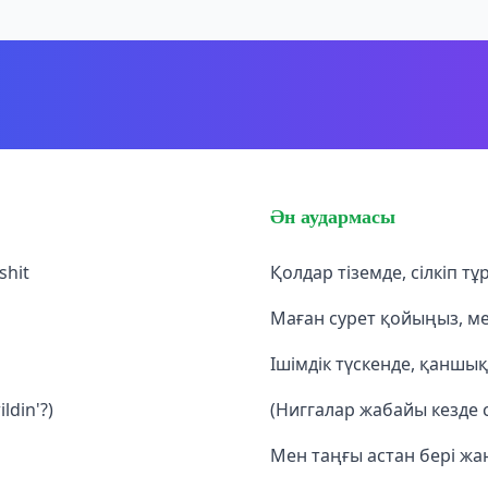
Ән аудармасы
shit
Қолдар тіземде, сілкіп т
Маған сурет қойыңыз, м
Ішімдік түскенде, қаншы
ldin'?)
(Ниггалар жабайы кезде с
Мен таңғы астан бері жа